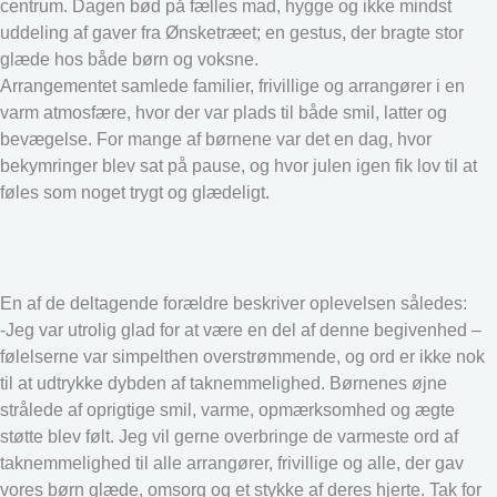
centrum. Dagen bød på fælles mad, hygge og ikke mindst
uddeling af gaver fra Ønsketræet; en gestus, der bragte stor
glæde hos både børn og voksne.
Arrangementet samlede familier, frivillige og arrangører i en
varm atmosfære, hvor der var plads til både smil, latter og
bevægelse. For mange af børnene var det en dag, hvor
bekymringer blev sat på pause, og hvor julen igen fik lov til at
føles som noget trygt og glædeligt.
En af de deltagende forældre beskriver oplevelsen således:
-Jeg var utrolig glad for at være en del af denne begivenhed –
følelserne var simpelthen overstrømmende, og ord er ikke nok
til at udtrykke dybden af taknemmelighed. Børnenes øjne
strålede af oprigtige smil, varme, opmærksomhed og ægte
støtte blev følt. Jeg vil gerne overbringe de varmeste ord af
taknemmelighed til alle arrangører, frivillige og alle, der gav
vores børn glæde, omsorg og et stykke af deres hjerte. Tak for