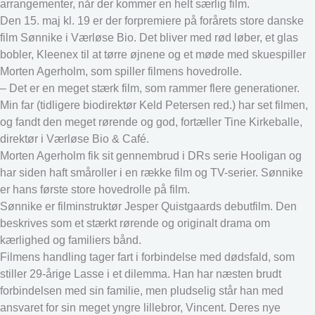
arrangementer, når der kommer en helt særlig film.
Den 15. maj kl. 19 er der forpremiere på forårets store danske
film Sønnike i Værløse Bio. Det bliver med rød løber, et glas
bobler, Kleenex til at tørre øjnene og et møde med skuespiller
Morten Agerholm, som spiller filmens hovedrolle.
– Det er en meget stærk film, som rammer flere generationer.
Min far (tidligere biodirektør Keld Petersen red.) har set filmen,
og fandt den meget rørende og god, fortæller Tine Kirkeballe,
direktør i Værløse Bio & Café.
Morten Agerholm fik sit gennembrud i DRs serie Hooligan og
har siden haft småroller i en række film og TV-serier. Sønnike
er hans første store hovedrolle på film.
Sønnike er filminstruktør Jesper Quistgaards debutfilm. Den
beskrives som et stærkt rørende og originalt drama om
kærlighed og familiers bånd.
Filmens handling tager fart i forbindelse med dødsfald, som
stiller 29-årige Lasse i et dilemma. Han har næsten brudt
forbindelsen med sin familie, men pludselig står han med
ansvaret for sin meget yngre lillebror, Vincent. Deres nye