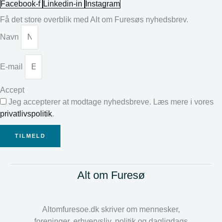
Facebook-f
Linkedin-in
Instagram
Få det store overblik med Alt om Furesøs nyhedsbrev.
Navn
E-mail
Accept
Jeg accepterer at modtage nyhedsbreve. Læs mere i vores
privatlivspolitik
.
TILMELD
Alt om Furesø
Altomfuresoe.dk skriver om mennesker,
foreninger, erhvervsliv, politik og dagligdags