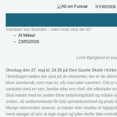
Gå
NYHEDER
til
indholdet
Samtaler kan forandre – men hvad skal der til?
Af
Mikkel
23/05/2026
Lene Bjergland er psy
Onsdag den 27. maj kl. 19.30 på Den Gamle Skole i Kirke
I foredraget sættes der spot på de elementer, der er de allerv
blive anerkendt, som man er, når man taler sammen. Det er va
samtaler med en ven, familie eller ens chef, der efterlader e
Skal mødet med en anden blive betydningsfuldt og måske danne
anden, så vedkommende får fuld opmærksomhed og plads til a
Mange mennesker oplever, at møder eller snakke er ligegyldig
mest optaget af selv at sige noget og lytter derfor ikke ordentl