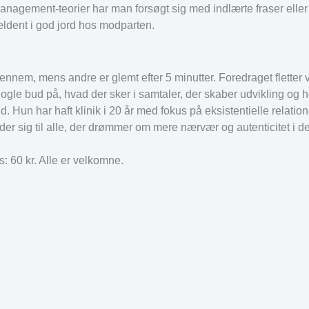
dre management-teorier har man forsøgt sig med indlærte fraser el
ældent i god jord hos modparten.
t igennem, mens andre er glemt efter 5 minutter. Foredraget flette
gle bud på, hvad der sker i samtaler, der skaber udvikling og h
un har haft klinik i 20 år med fokus på eksistentielle relation
er sig til alle, der drømmer om mere nærvær og autenticitet i d
.
: 60 kr. Alle er velkomne.