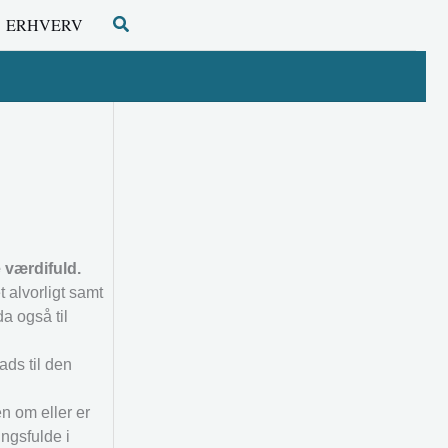
Søg
ERHVERV
 værdifuld.
t alvorligt samt
a også til
ads til den
n om eller er
ingsfulde i