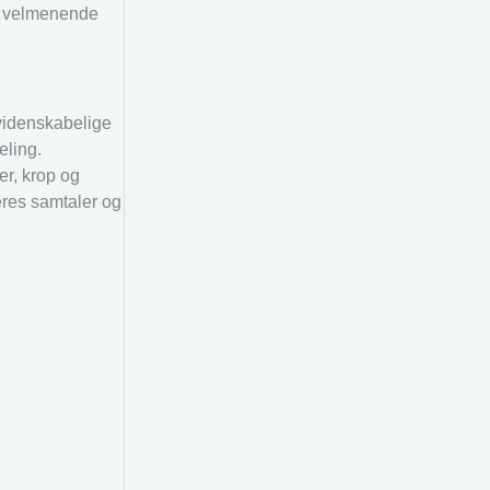
ler velmenende
r videnskabelige
eling.
er, krop og
eres samtaler og