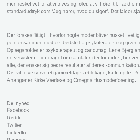
menneskelivet for at vi trives og føler, at vi hører til. I æl
standardudtryk som “Jeg hører, hvad du siger”. Det falder sj
Der forskes flittigt i, hvorfor nogle møder bliver husket live
pointer sammen med det bedste fra psykoterapien og giver no
Oplægsholder er psykoterapeut og cand.mag. Lene Bjergland. H
nervesystem. Foredraget om samtaler, der forandrer, henvend
alle, der ønsker sig bedre resultater af deres kommunikation
Der vil blive serveret gammeldags æblekage, kaffe og te. Pris
Arrangør er Kirke Værløse og Omegns Husmoderforening.
Del nyhed
Facebook
Reddit
Twitter
LinkedIn