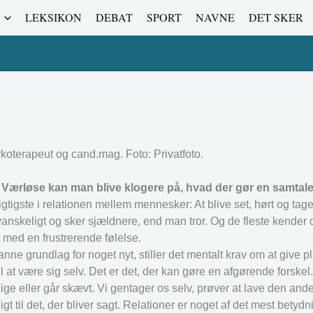
LEKSIKON
DEBAT
SPORT
NAVNE
DET SKER
koterapeut og cand.mag. Foto: Privatfoto.
 Værløse kan man blive klogere på, hvad der gør en samtale
igtigste i relationen mellem mennesker: At blive set, hørt og tage
nskeligt og sker sjældnere, end man tror. Og de fleste kender d
n med en frustrerende følelse.
 grundlag for noget nyt, stiller det mentalt krav om at give pl
t være sig selv. Det er det, der kan gøre en afgørende forskel.
e eller går skævt. Vi gentager os selv, prøver at lave den ande
igt til det, der bliver sagt. Relationer er noget af det mest betydn