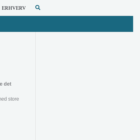
Søg
ERHVERV
e det
med store