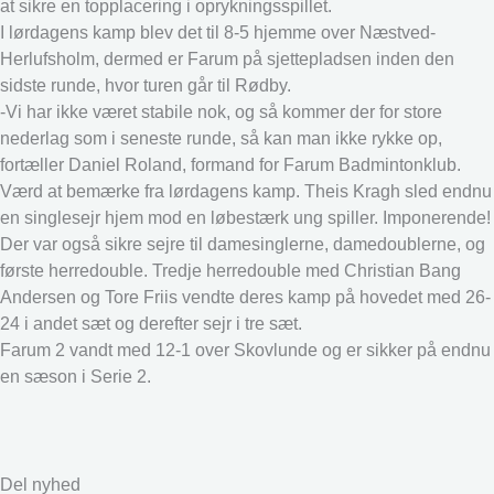
at sikre en topplacering i oprykningsspillet.
I lørdagens kamp blev det til 8-5 hjemme over Næstved-
Herlufsholm, dermed er Farum på sjettepladsen inden den
sidste runde, hvor turen går til Rødby.
-Vi har ikke været stabile nok, og så kommer der for store
nederlag som i seneste runde, så kan man ikke rykke op,
fortæller Daniel Roland, formand for Farum Badmintonklub.
Værd at bemærke fra lørdagens kamp. Theis Kragh sled endnu
en singlesejr hjem mod en løbestærk ung spiller. Imponerende!
Der var også sikre sejre til damesinglerne, damedoublerne, og
første herredouble. Tredje herredouble med Christian Bang
Andersen og Tore Friis vendte deres kamp på hovedet med 26-
24 i andet sæt og derefter sejr i tre sæt.
Farum 2 vandt med 12-1 over Skovlunde og er sikker på endnu
en sæson i Serie 2.
Del nyhed