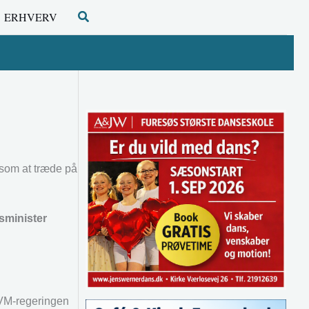
Søg
ERHVERV
som at træde på
sminister
SVM-regeringen