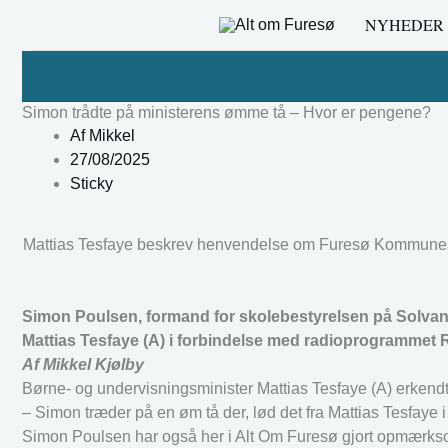
Gå
NYHEDER
til
indholdet
Simon trådte på ministerens ømme tå – Hvor er pengene?
Af
Mikkel
27/08/2025
Sticky
Mattias Tesfaye beskrev henvendelse om Furesø Kommunes m
Simon Poulsen, formand for skolebestyrelsen på Solvang
Mattias Tesfaye (A) i forbindelse med radioprogrammet R
Af Mikkel Kjølby
Børne- og undervisningsminister Mattias Tesfaye (A) erkendt
– Simon træder på en øm tå der, lød det fra Mattias Tesfaye 
Simon Poulsen har også her i Alt Om Furesø gjort opmærk