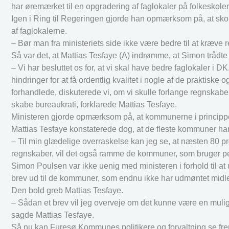
har øremærket til en opgradering af faglokaler på folkeskol
Igen i Ring til Regeringen gjorde han opmærksom på, at skole
af faglokalerne.
– Bør man fra ministeriets side ikke være bedre til at kræv
Så var det, at Mattias Tesfaye (A) indrømme, at Simon trådte
– Vi har besluttet os for, at vi skal have bedre faglokaler i D
hindringer for at få ordentlig kvalitet i nogle af de praktiske o
forhandlede, diskuterede vi, om vi skulle forlange regnskabe
skabe bureaukrati, forklarede Mattias Tesfaye.
Ministeren gjorde opmærksom på, at kommunerne i princippe
Mattias Tesfaye konstaterede dog, at de fleste kommuner ha
– Til min glædelige overraskelse kan jeg se, at næsten 80 pro
regnskaber, vil det også ramme de kommuner, som bruger 
Simon Poulsen var ikke uenig med ministeren i forhold til at
brev ud til de kommuner, som endnu ikke har udmøntet midl
Den bold greb Mattias Tesfaye.
– Sådan et brev vil jeg overveje om det kunne være en muli
sagde Mattias Tesfaye.
Så nu kan Furesø Kommunes politikere og forvaltning se fre