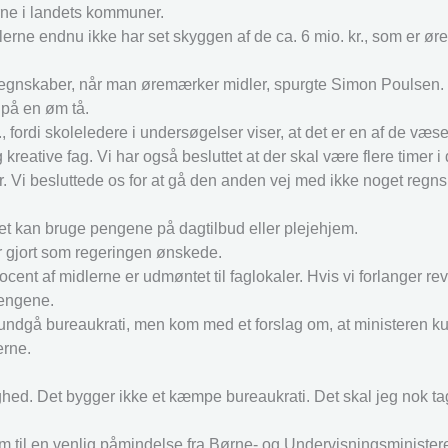
erne i landets kommuner.
rne endnu ikke har set skyggen af de ca. 6 mio. kr., som er ørem
e regnskaber, når man øremærker midler, spurgte Simon Poulsen.
 på en øm tå.
K., fordi skoleledere i undersøgelser viser, at det er en af de væse
g kreative fag. Vi har også besluttet at der skal være flere timer i
r. Vi besluttede os for at gå den anden vej med ikke noget regns
t kan bruge pengene på dagtilbud eller plejehjem.
r gjort som regeringen ønskede.
cent af midlerne er udmøntet til faglokaler. Hvis vi forlanger r
pengene.
 undgå bureaukrati, men kom med et forslag om, at ministeren ku
erne.
ghed. Det bygger ikke et kæmpe bureaukrati. Det skal jeg nok t
m til en venlig påmindelse fra Børne- og Undervisningsministe