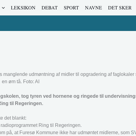
LEKSIKON
DEBAT
SPORT
NAVNE
DET SKER
anglende udmøntning af midler til opgradering af faglokaler 
en øm tå. Foto: AI
skolen, tog tyren ved hornene og ringede til undervisning
ing til Regeringen.
e det blankt:
i radioprogrammet Ring til Regeringen.
som på, at Furesø Kommune ikke har udmøntet midlerne, som 