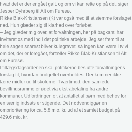
hvad det er der er gået galt, og om vi kan rette op på det, siger
Jesper Dyhrberg til Alt om Furesø.
Rikke Blak-Kristiansen (K) var også med til at stemme forslaget
ned. Hun glæder sig til klarhed over forløbet.
– Jeg glæder mig over, at forvaltningen, her på bagkant, har
inviteret os med ind i det politiske arbejde. Jeg ser frem til at
hele sagen snarest bliver kulegravet, så ingen kan være i tvivl
om det, der er foregået, fortæller Rikke Blak-Kristiansen til Alt
om Furesø.
I tillægsdagsordenen skal politikerne beslutte forvaltningens
forslag til, hvordan budgettet overholdes. Der kommer ikke
færre midler ud til skolerne. Tværtimod, den samlede
bevillingsramme er øget via ekstrabetaling fra andre
kommuner. Udfordringen er, at antallet af børn med behov for
en særlig indsats er stigende. Det nødvendiggør en
omprioritering for ca. 5,8 mio. kr. ud af et samlet budget på
429,6 mio. kr.