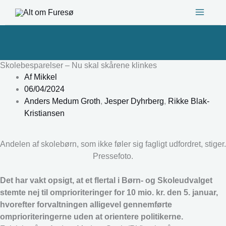
Gå
til
indholdet
Skolebesparelser – Nu skal skårene klinkes
Af
Mikkel
06/04/2024
Anders Medum Groth
,
Jesper Dyhrberg
,
Rikke Blak-
Kristiansen
Andelen af skolebørn, som ikke føler sig fagligt udfordret, stiger.
Pressefoto.
Det har vakt opsigt, at et flertal i Børn- og Skoleudvalget
stemte nej til omprioriteringer for 10 mio. kr. den 5. januar,
hvorefter forvaltningen alligevel gennemførte
omprioriteringerne uden at orientere politikerne.