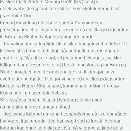
Faktisk måtte Anders Medum Groth (RV) selv på
detektivarbejde og fandt de skitser, som skolelederne blev
præsenteret for.
Fredag formiddag udsendte Furesø Kommune en
pressemeddelelse, hvor der præsenteres en tillægsdagsorden
til Børn- og Skoleudvalgets kommende møde.
– Forvaltningen er forpligtet til at sikre budgetoverholdelse. Det
kræver, at vi handler rettidigt, når budgetforudsætningerne
ændrer sig. Når det er sagt, vil jeg gerne beklage, at vi ikke
tidligere har præsenteret et nyt beslutningsforslag for Børn og
Skole-udvalget med de nødvendige skridt, der gør, at vi
overholder budgettet. Det gør vi nu med en tillægsdagsorden,
lød det fra Henrik Studsgaard, kommunaldirektør i Furesø
Kommune i pressemeddelelsen.
SFs byrådsmedlem Jesper Dyhrberg stemte imod
omprioriteringerne i januar måned.
– Jeg synes forløbet omkring besparelserne på skoleområdet,
har været frustrerende. Jeg har svært ved at forstå, hvordan
forløbet kan ende som det gør. Nu må vi prøve at finde ud af