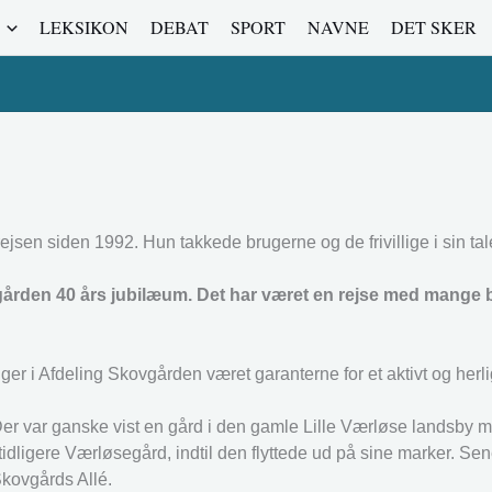
LEKSIKON
DEBAT
SPORT
NAVNE
DET SKER
jsen siden 1992. Hun takkede brugerne og de frivillige i sin tal
vgården 40 års jubilæum. Det har været en rejse med mange
er i Afdeling Skovgården været garanterne for et aktivt og herlig
er var ganske vist en gård i den gamle Lille Værløse landsby 
ligere Værløsegård, indtil den flyttede ud på sine marker. Sen
kovgårds Allé.