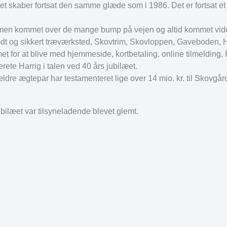
det skaber fortsat den samme glæde som i 1986. Det er fortsat et
mmen kommet over de mange bump på vejen og altid kommet vide
godt og sikkert træværksted, Skovtrim, Skovloppen, Gaveboden, 
t for at blive med hjemmeside, kortbetaling, online tilmelding
ete Harrig i talen ved 40 års jubilæet.
t ældre ægtepar har testamenteret lige over 14 mio. kr. til Skovgår
bilæet var tilsyneladende blevet glemt.