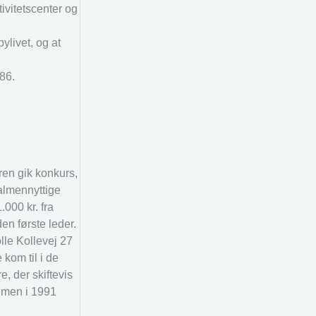
vitetscenter og
ylivet, og at
86.
ren gik konkurs,
 almennyttige
000 kr. fra
en første leder.
lle Kollevej 27
kom til i de
, der skiftevis
, men i 1991