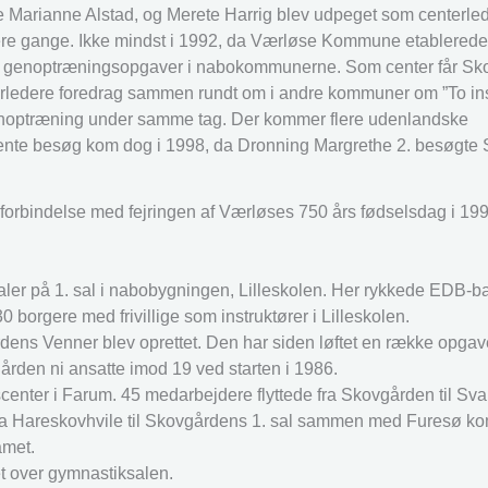
 Marianne Alstad, og Merete Harrig blev udpeget som centerlede
flere gange. Ikke mindst i 1992, da Værløse Kommune etablere
f genoptræningsopgaver i nabokommunerne. Som center får Sko
erledere foredrag sammen rundt om i andre kommuner om ”To ins
 genoptræning under samme tag. Der kommer flere udenlandske
nente besøg kom dog i 1998, da Dronning Margrethe 2. besøgte
forbindelse med fejringen af Værløses 750 års fødselsdag i 199
aler på 1. sal i nabobygningen, Lilleskolen. Her rykkede EDB-ba
 borgere med frivillige som instruktører i Lilleskolen.
rdens Venner blev oprettet. Den har siden løftet en række opgave
rden ni ansatte imod 19 ved starten i 1986.
nter i Farum. 45 medarbejdere flyttede fra Skovgården til Sva
k fra Hareskovhvile til Skovgårdens 1. sal sammen med Furesø 
amet.
et over gymnastiksalen.