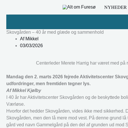
Gå
NYHEDER
til
indholdet
Skovgården – 40 år med glæde og sammenhold
Af
Mikkel
03/03/2026
Centerleder Merete Harrig har været med på re
Mandag den 2. marts 2026 fejrede Aktivitetscenter Sko
udfordringer, men fremtiden tegner lys.
Af Mikkel Kjølby
I 40 år har Aktivitetscenter Skovgården og de beskyttede bolig
Værløse.
Hvorfor det hedder Skovgården, vides ikke med sikkerhed. D
Skovgården, men den lå mere mod vest. På denne grund lå tid
gård ved navn Gammelgård på den del af grunden ud mod S