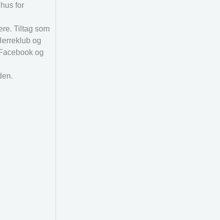
 hus for
re. Tiltag som
Herreklub og
, Facebook og
den.