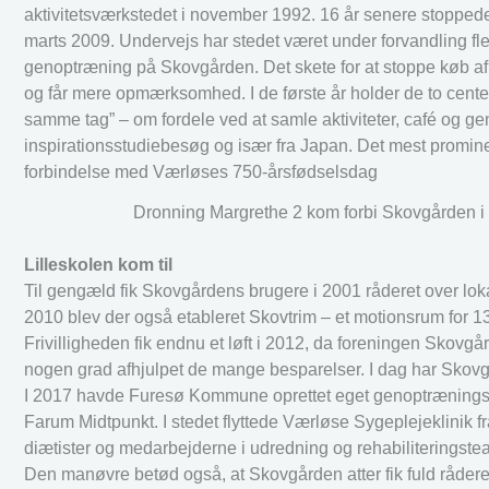
aktivitetsværkstedet i november 1992. 16 år senere stoppede
marts 2009. Undervejs har stedet været under forvandling 
genoptræning på Skovgården. Det skete for at stoppe køb a
og får mere opmærksomhed. I de første år holder de to cent
samme tag” – om fordele ved at samle aktiviteter, café og
inspirationsstudiebesøg og især fra Japan. Det mest promi
forbindelse med Værløses 750-årsfødselsdag
Dronning Margrethe 2 kom forbi Skovgården i 
Lilleskolen kom til
Til gengæld fik Skovgårdens brugere i 2001 råderet over lok
2010 blev der også etableret Skovtrim – et motionsrum for 130
Frivilligheden fik endnu et løft i 2012, da foreningen Skovgå
nogen grad afhjulpet de mange besparelser. I dag har Skovgå
I 2017 havde Furesø Kommune oprettet eget genoptræningsce
Farum Midtpunkt. I stedet flyttede Værløse Sygeplejeklini
diætister og medarbejderne i udredning og rehabiliteringste
Den manøvre betød også, at Skovgården atter fik fuld råder