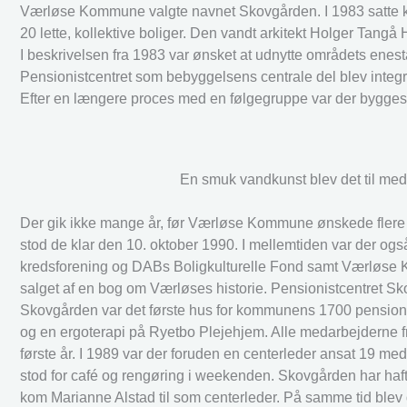
Værløse Kommune valgte navnet Skovgården. I 1983 satte k
20 lette, kollektive boliger. Den vandt arkitekt Holger Tangå
I beskrivelsen fra 1983 var ønsket at udnytte områdets enes
Pensionistcentret som bebyggelsens centrale del blev integrer
Efter en længere proces med en følgegruppe var der byggesta
En smuk vandkunst blev det til me
Der gik ikke mange år, før Værløse Kommune ønskede flere b
stod de klar den 10. oktober 1990. I mellemtiden var der og
kredsforening og DABs Boligkulturelle Fond samt Værløse 
salget af en bog om Værløses historie. Pensionistcentret Sk
Skovgården var det første hus for kommunens 1700 pensionist
og en ergoterapi på Ryetbo Plejehjem. Alle medarbejderne fr
første år. I 1989 var der foruden en centerleder ansat 19 me
stod for café og rengøring i weekenden. Skovgården har haft 
kom Marianne Alstad til som centerleder. På samme tid blev