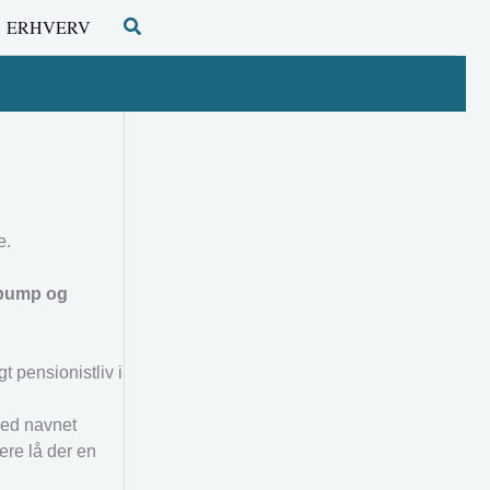
Søg
ERHVERV
e.
 bump og
t pensionistliv i
med navnet
ere lå der en