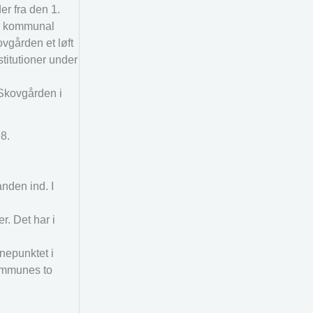
r fra den 1.
de kommunal
vgården et løft
titutioner under
 Skovgården i
8.
nden ind. I
r. Det har i
nepunktet i
kommunes to