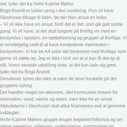
det, lyder det fra Helle Katrine Møller.
Birgit Brandt er lodret uenig i den vurdering. Hun vil have
Skovhuset tilbage til tiden, før der blev ansat en leder.
– Vi vil ikke have en ansat, fordi det er det, som gik galt sidste
gang. Vi vil have, at det skal fungere på frivillig vis med en
bestyrelse i spidsen, en støtteforening og grupper af frivillige. Vi
er selvfølgelig nødt til at have kompetente mennesker i
bestyrelsen. Vi har tre A4-sider tæt beskrevet med frivillige som
gerne vil støtte op. Jeg er ikke i tvivl om at vi kan få det op at
stå. Vores seneste udstilling viser, at det kan lade sig gøre,
lyder det fra Birgit Brandt.
Derudover synes der ikke at være de store forskelle på det
gruppers oplæg.
Det handler meget om økonomi, idet kommunen betaler for
renovation, vand, varme og strøm, men ikke for en ansat.
Aktiviteterne i Skovhuset skal altså finansieres ved at generere
indtægter.
Helle Katrine Møllers gruppe bruger begrebet folkehus og ser
gerne servering, udlejning, undervisning, sorggrupper og