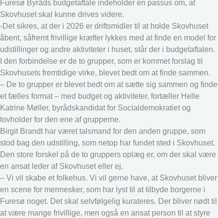
Furesø Byråds budgetaftale indeholder en passus om, at
Skovhuset skal kunne drives videre.
-Det sikres, at der i 2026 er driftsmidler til at holde Skovhuset
åbent, såfremt frivillige kræfter lykkes med at finde en model for
udstillinger og andre aktiviteter i huset, står der i budgetaftalen.
I den forbindelse er de to grupper, som er kommet forslag til
Skovhusets fremtidige virke, blevet bedt om at finde sammen.
– De to grupper er blevet bedt om at sætte sig sammen og finde
et fælles format – med budget og aktiviteter, fortæller Helle
Katrine Møller, byrådskandidat for Socialdemokratiet og
tovholder for den ene af grupperne.
Birgit Brandt har været talsmand for den anden gruppe, som
stod bag den udstilling, som netop har fundet sted i Skovhuset.
Den store forskel på de to gruppers oplæg er, om der skal være
en ansat leder af Skovhuset eller ej.
– Vi vil skabe et folkehus. Vi vil gerne have, at Skovhuset bliver
en scene for mennesker, som har lyst til at tilbyde borgerne i
Furesø noget. Det skal selvfølgelig kurateres. Der bliver nødt til
at være mange frivillige, men også en ansat person til at styre