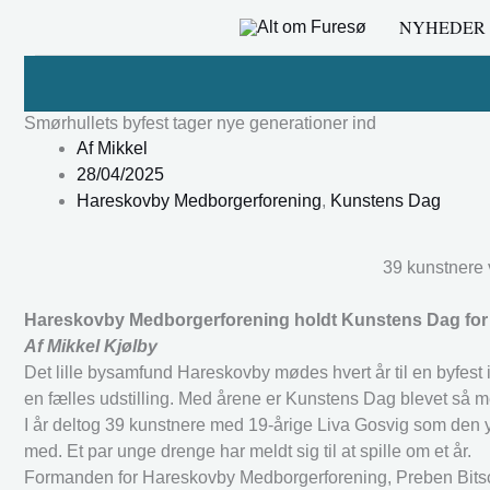
Gå
NYHEDER
til
indholdet
Smørhullets byfest tager nye generationer ind
Af
Mikkel
28/04/2025
Hareskovby Medborgerforening
,
Kunstens Dag
39 kunstnere 
Hareskovby Medborgerforening holdt Kunstens Dag for 16.
Af Mikkel Kjølby
Det lille bysamfund Hareskovby mødes hvert år til en byfest 
en fælles udstilling. Med årene er Kunstens Dag blevet så 
I år deltog 39 kunstnere med 19-årige Liva Gosvig som den y
med. Et par unge drenge har meldt sig til at spille om et år.
Formanden for Hareskovby Medborgerforening, Preben Bitsc