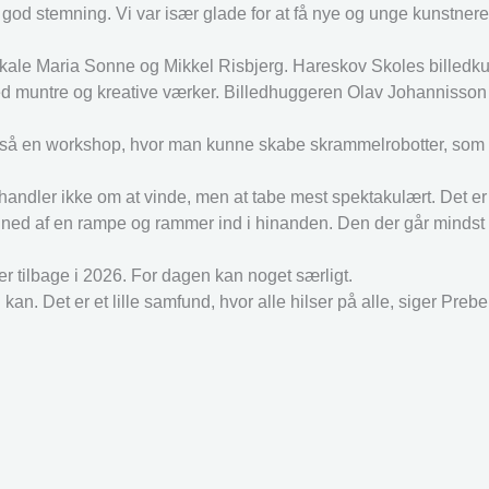
g god stemning. Vi var især glade for at få nye og unge kunstne
kale Maria Sonne og Mikkel Risbjerg. Hareskov Skoles billedk
med muntre og kreative værker. Billedhuggeren Olav Johannisson
 også en workshop, hvor man kunne skabe skrammelrobotter, som
t handler ikke om at vinde, men at tabe mest spektakulært. Det er 
d af en rampe og rammer ind i hinanden. Den der går mindst i 
tilbage i 2026. For dagen kan noget særligt.
 kan. Det er et lille samfund, hvor alle hilser på alle, siger Prebe