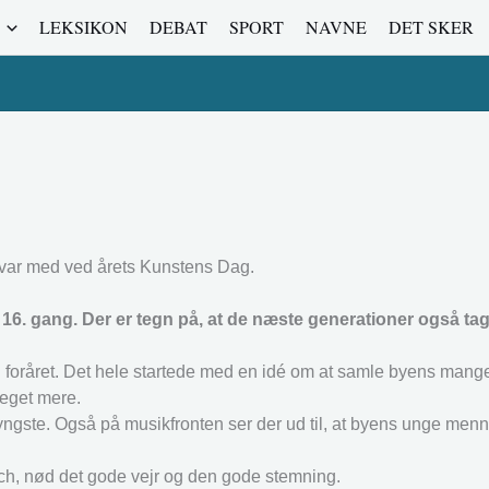
LEKSIKON
DEBAT
SPORT
NAVNE
DET SKER
var med ved årets Kunstens Dag.
 gang. Der er tegn på, at de næste generationer også tager 
i foråret. Det hele startede med en idé om at samle byens mange
meget mere.
ngste. Også på musikfronten ser der ud til, at byens unge menn
h, nød det gode vejr og den gode stemning.