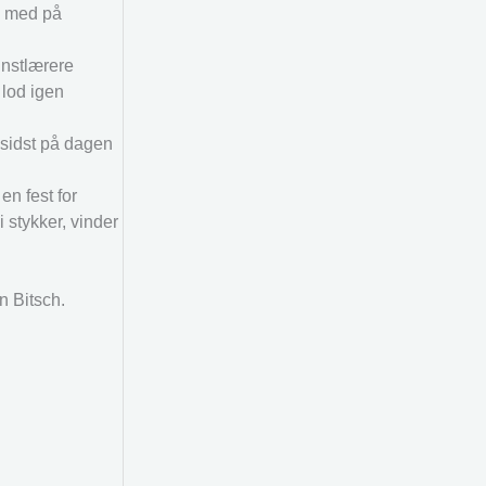
re med på
unstlærere
 lod igen
 sidst på dagen
en fest for
stykker, vinder
n Bitsch.