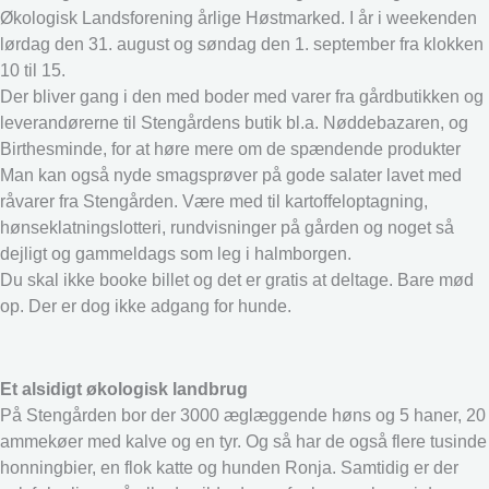
Økologisk Landsforening årlige Høstmarked. I år i weekenden
lørdag den 31. august og søndag den 1. september fra klokken
10 til 15.
Der bliver gang i den med boder med varer fra gårdbutikken og
leverandørerne til Stengårdens butik bl.a. Nøddebazaren, og
Birthesminde, for at høre mere om de spændende produkter
Man kan også nyde smagsprøver på gode salater lavet med
råvarer fra Stengården. Være med til kartoffeloptagning,
hønseklatningslotteri, rundvisninger på gården og noget så
dejligt og gammeldags som leg i halmborgen.
Du skal ikke booke billet og det er gratis at deltage. Bare mød
op. Der er dog ikke adgang for hunde.
Et alsidigt økologisk landbrug
På Stengården bor der 3000 æglæggende høns og 5 haner, 20
ammekøer med kalve og en tyr. Og så har de også flere tusinde
honningbier, en flok katte og hunden Ronja. Samtidig er der