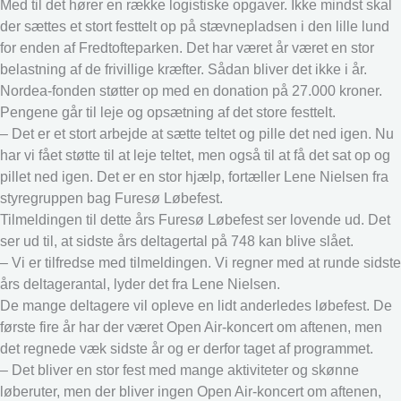
Med til det hører en række logistiske opgaver. Ikke mindst skal
der sættes et stort festtelt op på stævnepladsen i den lille lund
for enden af Fredtofteparken. Det har været år været en stor
belastning af de frivillige kræfter. Sådan bliver det ikke i år.
Nordea-fonden støtter op med en donation på 27.000 kroner.
Pengene går til leje og opsætning af det store festtelt.
– Det er et stort arbejde at sætte teltet og pille det ned igen. Nu
har vi fået støtte til at leje teltet, men også til at få det sat op og
pillet ned igen. Det er en stor hjælp, fortæller Lene Nielsen fra
styregruppen bag Furesø Løbefest.
Tilmeldingen til dette års Furesø Løbefest ser lovende ud. Det
ser ud til, at sidste års deltagertal på 748 kan blive slået.
– Vi er tilfredse med tilmeldingen. Vi regner med at runde sidste
års deltagerantal, lyder det fra Lene Nielsen.
De mange deltagere vil opleve en lidt anderledes løbefest. De
første fire år har der været Open Air-koncert om aftenen, men
det regnede væk sidste år og er derfor taget af programmet.
– Det bliver en stor fest med mange aktiviteter og skønne
løberuter, men der bliver ingen Open Air-koncert om aftenen,