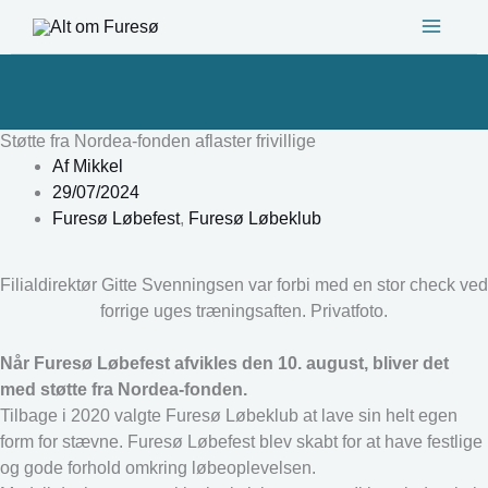
Gå
til
indholdet
Støtte fra Nordea-fonden aflaster frivillige
Af
Mikkel
29/07/2024
Furesø Løbefest
,
Furesø Løbeklub
Filialdirektør Gitte Svenningsen var forbi med en stor check ved
forrige uges træningsaften. Privatfoto.
Når Furesø Løbefest afvikles den 10. august, bliver det
med støtte fra Nordea-fonden.
Tilbage i 2020 valgte Furesø Løbeklub at lave sin helt egen
form for stævne. Furesø Løbefest blev skabt for at have festlige
og gode forhold omkring løbeoplevelsen.