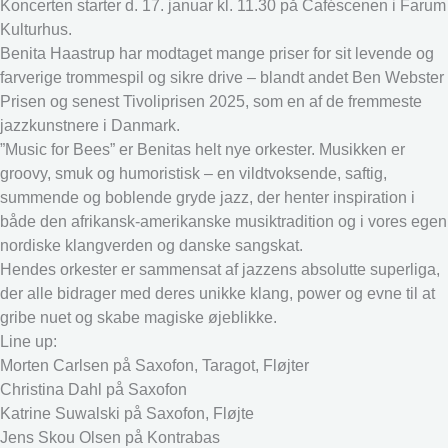
Koncerten starter d. 17. januar kl. 11.30 på Caféscenen i Farum
Kulturhus.
Benita Haastrup har modtaget mange priser for sit levende og
farverige trommespil og sikre drive – blandt andet Ben Webster
Prisen og senest Tivoliprisen 2025, som en af de fremmeste
jazzkunstnere i Danmark.
”Music for Bees” er Benitas helt nye orkester. Musikken er
groovy, smuk og humoristisk – en vildtvoksende, saftig,
summende og boblende gryde jazz, der henter inspiration i
både den afrikansk-amerikanske musiktradition og i vores egen
nordiske klangverden og danske sangskat.
Hendes orkester er sammensat af jazzens absolutte superliga,
der alle bidrager med deres unikke klang, power og evne til at
gribe nuet og skabe magiske øjeblikke.
Line up:
Morten Carlsen på Saxofon, Taragot, Fløjter
Christina Dahl på Saxofon
Katrine Suwalski på Saxofon, Fløjte
Jens Skou Olsen på Kontrabas