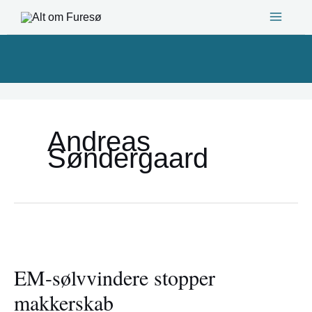
Gå
til
indholdet
Andreas
Søndergaard
EM-
sølvvindere
EM-sølvvindere stopper
stopper
makkerskab
makkerskab