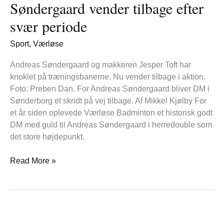
Søndergaard vender tilbage efter
tilbage
efter
svær periode
svær
periode
Sport
,
Værløse
Andreas Søndergaard og makkeren Jesper Toft har
knoklet på træningsbanerne. Nu vender tilbage i aktion.
Foto: Preben Dan. For Andreas Søndergaard bliver DM i
Sønderborg et skridt på vej tilbage. Af Mikkel Kjølby For
et år siden oplevede Værløse Badminton et historisk godt
DM med guld til Andreas Søndergaard i herredouble som
det store højdepunkt.
Read More »
Årets