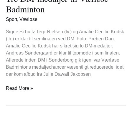
til
Badminton
Værløse
Badminton
Sport
,
Værløse
Signe Schultz Terp-Nielsen (tv.) og Amalie Cecilie Kudsk
(th.) er klar til semfinalen ved DM. Foto. Preben Dan.
Amalie Cecilie Kudsk har sikret sig to DM-medaljer.
Andreas Søndergaard er klar til topmøde i semifinalen.
Allerede inden DM i Sønderborg gik igen, var Værløse
Badmintons medaljechancer væsentligt reducerede, idet
der kom afbud fra Julie Dawall Jakobsen
Read More »
Søndergaard
vender