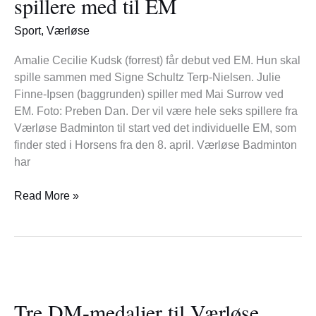
spillere med til EM
spillere
med
Sport
,
Værløse
til
EM
Amalie Cecilie Kudsk (forrest) får debut ved EM. Hun skal
spille sammen med Signe Schultz Terp-Nielsen. Julie
Finne-Ipsen (baggrunden) spiller med Mai Surrow ved
EM. Foto: Preben Dan. Der vil være hele seks spillere fra
Værløse Badminton til start ved det individuelle EM, som
finder sted i Horsens fra den 8. april. Værløse Badminton
har
Read More »
Tre
DM-
Tre DM-medaljer til Værløse
medaljer