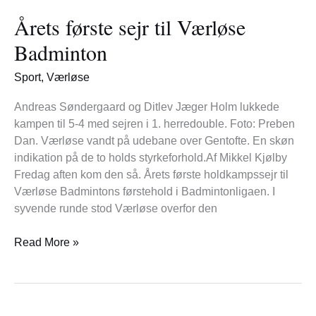
første
Årets første sejr til Værløse
sejr
til
Badminton
Værløse
Badminton
Sport
,
Værløse
Andreas Søndergaard og Ditlev Jæger Holm lukkede
kampen til 5-4 med sejren i 1. herredouble. Foto: Preben
Dan. Værløse vandt på udebane over Gentofte. En skøn
indikation på de to holds styrkeforhold.Af Mikkel Kjølby
Fredag aften kom den så. Årets første holdkampssejr til
Værløse Badmintons førstehold i Badmintonligaen. I
syvende runde stod Værløse overfor den
Read More »