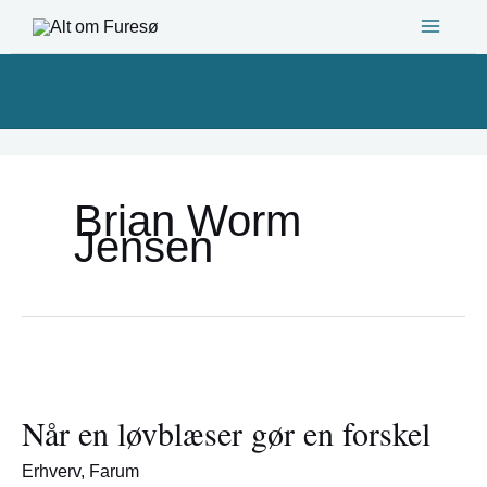
Gå
til
indholdet
Brian Worm
Jensen
Når
en
Når en løvblæser gør en forskel
løvblæser
gør
Erhverv
,
Farum
en