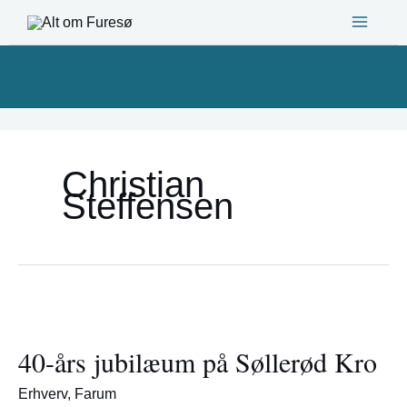
Gå
til
indholdet
Christian
Steffensen
40-
års
40-års jubilæum på Søllerød Kro
jubilæum
på
Erhverv
,
Farum
Søllerød