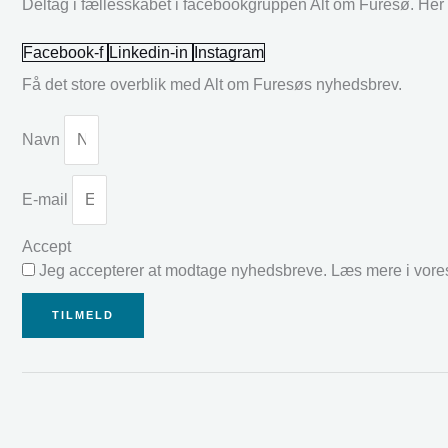
Deltag i fællesskabet i facebookgruppen Alt om Furesø. Her k
Facebook-f
Linkedin-in
Instagram
Få det store overblik med Alt om Furesøs nyhedsbrev.
Navn
E-mail
Accept
Jeg accepterer at modtage nyhedsbreve. Læs mere i vor
TILMELD