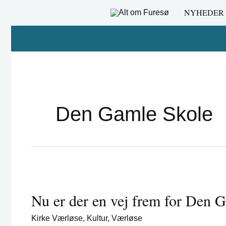
Gå
NYHEDER
til
indholdet
Den Gamle Skole
Nu
er
Nu er der en vej frem for Den 
der
en
Kirke Værløse
,
Kultur
,
Værløse
vej