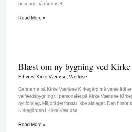
onsdags på rådhuset
af
vejen
Read More »
Blæst
om
Blæst om ny bygning ved Kirke
ny
bygning
Erhverv
,
Kirke Værløse
,
Værløse
ved
Kirke
Gartnerne på Kirke Værløse Kirkegård må vente lidt e
Værløses
velfærdsbygning til personalet på Kirke Værløse Kirke
smukke
nyt forslag. Miljørådet forstår ikke afslaget. Den hist
kirkegård
Kirkegården i Kirke Værløse
Read More »