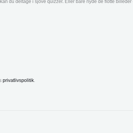
an du deltage i sjove quizzer. Eller bare nyde de flotte billede
es
privatlivspolitik
.