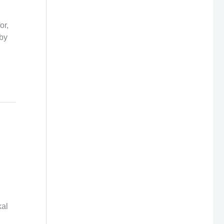
or,
lby
kal