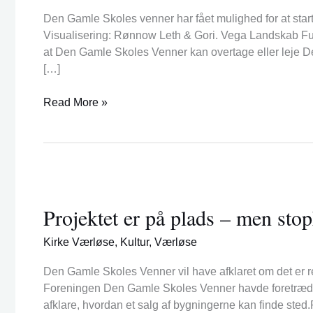
frem
Den Gamle Skoles venner har fået mulighed for at sta
for
Visualisering: Rønnow Leth & Gori. Vega Landskab F
Den
at Den Gamle Skoles Venner kan overtage eller leje De
Gamle
[…]
Skoles
Venner
Read More »
Projektet
er
Projektet er på plads – men stop
på
plads
Kirke Værløse
,
Kultur
,
Værløse
–
men
Den Gamle Skoles Venner vil have afklaret om det er r
stopklods
Foreningen Den Gamle Skoles Venner havde foretræde 
skal
afklare, hvordan et salg af bygningerne kan finde ste
ryddes