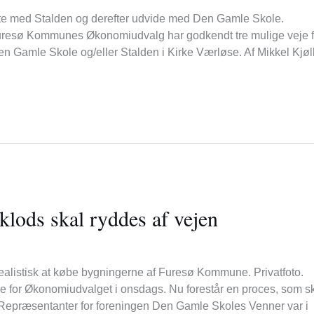
rte med Stalden og derefter udvide med Den Gamle Skole.
uresø Kommunes Økonomiudvalg har godkendt tre mulige veje f
n Gamle Skole og/eller Stalden i Kirke Værløse. Af Mikkel Kjø
klods skal ryddes af vejen
ealistisk at købe bygningerne af Furesø Kommune. Privatfoto.
for Økonomiudvalget i onsdags. Nu forestår en proces, som s
d.Repræsentanter for foreningen Den Gamle Skoles Venner var i