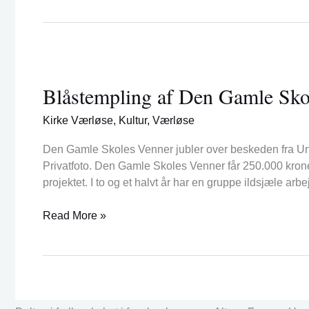
Blåstempling
af
Blåstempling af Den Gamle Sko
Den
Gamle
Kirke Værløse
,
Kultur
,
Værløse
Skoles
Venners
Den Gamle Skoles Venner jubler over beskeden fra Unde
projekt
Privatfoto. Den Gamle Skoles Venner får 250.000 krone
projektet. I to og et halvt år har en gruppe ildsjæle ar
Read More »