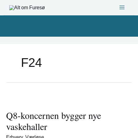
Gå
til
indholdet
F24
Q8-
koncernen
Q8-koncernen bygger nye
bygger
nye
vaskehaller
vaskehaller
Erhverv
,
Værløse