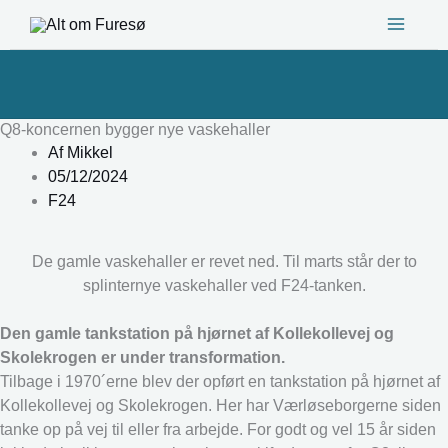
Gå
til
indholdet
Q8-koncernen bygger nye vaskehaller
Af
Mikkel
05/12/2024
F24
De gamle vaskehaller er revet ned. Til marts står der to
splinternye vaskehaller ved F24-tanken.
Den gamle tankstation på hjørnet af Kollekollevej og
Skolekrogen er under transformation.
Tilbage i 1970´erne blev der opført en tankstation på hjørnet af
Kollekollevej og Skolekrogen. Her har Værløseborgerne siden
tanke op på vej til eller fra arbejde. For godt og vel 15 år siden