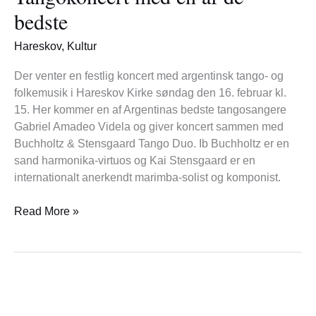
af
bedste
de
bedste
Hareskov
,
Kultur
Der venter en festlig koncert med argentinsk tango- og
folkemusik i Hareskov Kirke søndag den 16. februar kl.
15. Her kommer en af Argentinas bedste tangosangere
Gabriel Amadeo Videla og giver koncert sammen med
Buchholtz & Stensgaard Tango Duo. Ib Buchholtz er en
sand harmonika-virtuos og Kai Stensgaard er en
internationalt anerkendt marimba-solist og komponist.
Read More »
Hareskov
Kirke