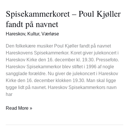
–
Spisekammerkoret – Poul Kjøller
Poul
Kjøller
fandt på navnet
fandt
på
Hareskov
,
Kultur
,
Værløse
navnet
Den folkekære musiker Poul Kjøller fandt på navnet
Hareskovens Spisekammerkor. Koret giver julekoncert i
Hareskov Kirke den 16. december kl. 19.30. Pressefoto.
Hareskov Spisekammerkor blev stiftet i 1996 af nogle
sangglade forældre. Nu giver de julekoncert i Hareskov
Kirke den 16. december klokken 19.30. Man skal ligge
tygge lidt på navnet. Hareskov Spisekammerkors navn
har
Read More »