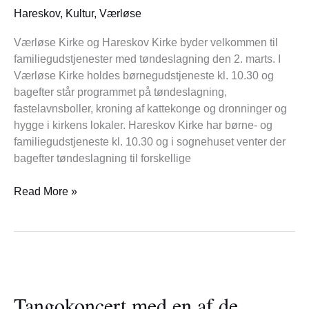
og
Hareskov
,
Kultur
,
Værløse
Hareskov
Værløse Kirke og Hareskov Kirke byder velkommen til
familiegudstjenester med tøndeslagning den 2. marts. I
Værløse Kirke holdes børnegudstjeneste kl. 10.30 og
bagefter står programmet på tøndeslagning,
fastelavnsboller, kroning af kattekonge og dronninger og
hygge i kirkens lokaler. Hareskov Kirke har børne- og
familiegudstjeneste kl. 10.30 og i sognehuset venter der
bagefter tøndeslagning til forskellige
Read More »
Tangokoncert
med
Tangokoncert med en af de
en