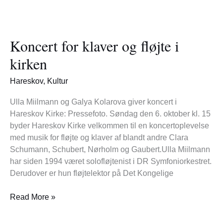
Koncert
for
Koncert for klaver og fløjte i
klaver
og
kirken
fløjte
i
Hareskov
,
Kultur
kirken
Ulla Miilmann og Galya Kolarova giver koncert i
Hareskov Kirke: Pressefoto. Søndag den 6. oktober kl. 15
byder Hareskov Kirke velkommen til en koncertoplevelse
med musik for fløjte og klaver af blandt andre Clara
Schumann, Schubert, Nørholm og Gaubert.Ulla Miilmann
har siden 1994 været solofløjtenist i DR Symfoniorkestret.
Derudover er hun fløjtelektor på Det Kongelige
Read More »