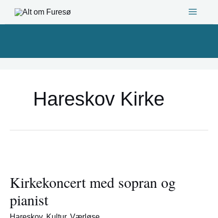
Gå
til
indholdet
Hareskov Kirke
Kirkekoncert
med
Kirkekoncert med sopran og
sopran
og
pianist
pianist
Hareskov
,
Kultur
,
Værløse