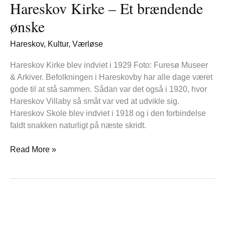
Hareskov Kirke – Et brændende
–
Et
ønske
brændende
ønske
Hareskov
,
Kultur
,
Værløse
Hareskov Kirke blev indviet i 1929 Foto: Furesø Museer
& Arkiver. Befolkningen i Hareskovby har alle dage været
gode til at stå sammen. Sådan var det også i 1920, hvor
Hareskov Villaby så småt var ved at udvikle sig.
Hareskov Skole blev indviet i 1918 og i den forbindelse
faldt snakken naturligt på næste skridt.
Read More »
Forfatter
fortæller