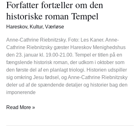
Forfatter fortæller om den
om
den
historiske roman Tempel
historiske
roman
Hareskov
,
Kultur
,
Værløse
Tempel
Anne-Cathrine Riebnitzsky. Foto: Les Kaner. Anne-
Cathrine Riebnitzsky gæster Hareskov Menighedshus
den 23. januar kl. 19.00-21.00. Tempel er titlen på en
fængslende historisk roman, der udkom i oktober som
den første del af en planlagt triologi. Historien udspiller
sig omkring Jesu fødsel, og Anne-Cathrine Riebnitzsky
deler ud af de spændende detaljer og historier bag den
imponerende
Read More »