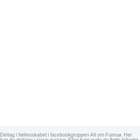
Deltag i fællesskabet i facebookgruppen Alt om Furesø. Her
kan du deltage i sjove quizzer. Eller bare nyde de flotte billeder