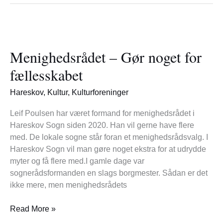
Menighedsrådet
–
Menighedsrådet – Gør noget for
Gør
noget
fællesskabet
for
fællesskabet
Hareskov
,
Kultur
,
Kulturforeninger
Leif Poulsen har været formand for menighedsrådet i
Hareskov Sogn siden 2020. Han vil gerne have flere
med. De lokale sogne står foran et menighedsrådsvalg. I
Hareskov Sogn vil man gøre noget ekstra for at udrydde
myter og få flere med.I gamle dage var
sognerådsformanden en slags borgmester. Sådan er det
ikke mere, men menighedsrådets
Read More »