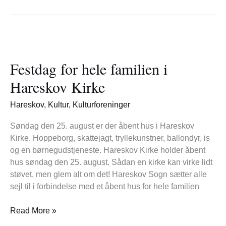
Festdag
for
Festdag for hele familien i
hele
familien
Hareskov Kirke
i
Hareskov
Hareskov
,
Kultur
,
Kulturforeninger
Kirke
Søndag den 25. august er der åbent hus i Hareskov
Kirke. Hoppeborg, skattejagt, tryllekunstner, ballondyr, is
og en børnegudstjeneste. Hareskov Kirke holder åbent
hus søndag den 25. august. Sådan en kirke kan virke lidt
støvet, men glem alt om det! Hareskov Sogn sætter alle
sejl til i forbindelse med et åbent hus for hele familien
Read More »