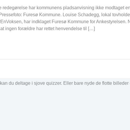
lge redegørelse har kommunens pladsanvisning ikke modtaget e
ressefoto: Furesø Kommune. Louise Schadegg, lokal tovholder
nVoksen, har indklaget Furesø Kommune for Ankestyrelsen. 
t ingen forældre har rettet henvendelse til […]
an du deltage i sjove quizzer. Eller bare nyde de flotte billede