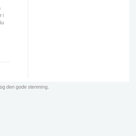
n
 i
Nu
r og den gode stemning.