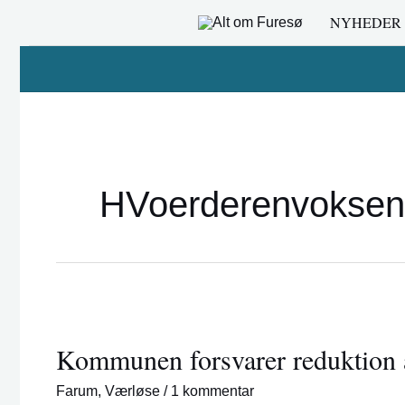
Gå
NYHEDER
til
indholdet
HVoerderenvoksen
Kommunen
forsvarer
Kommunen forsvarer reduktion a
reduktion
af
Farum
,
Værløse
/
1 kommentar
åbningstider