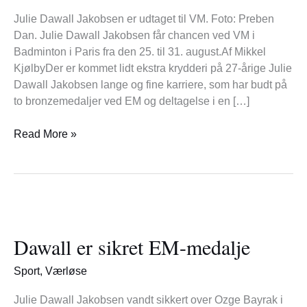
Julie Dawall Jakobsen er udtaget til VM. Foto: Preben
Dan. Julie Dawall Jakobsen får chancen ved VM i
Badminton i Paris fra den 25. til 31. august.Af Mikkel
KjølbyDer er kommet lidt ekstra krydderi på 27-årige Julie
Dawall Jakobsen lange og fine karriere, som har budt på
to bronzemedaljer ved EM og deltagelse i en […]
Read More »
Dawall
er
Dawall er sikret EM-medalje
sikret
EM-
Sport
,
Værløse
medalje
Julie Dawall Jakobsen vandt sikkert over Ozge Bayrak i