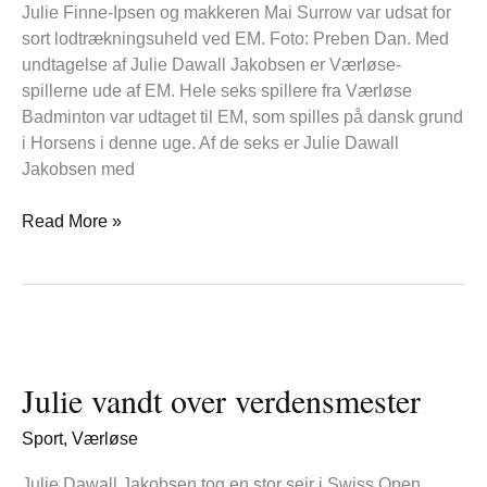
ved
Julie Finne-Ipsen og makkeren Mai Surrow var udsat for
EM
sort lodtrækningsuheld ved EM. Foto: Preben Dan. Med
undtagelse af Julie Dawall Jakobsen er Værløse-
spillerne ude af EM. Hele seks spillere fra Værløse
Badminton var udtaget til EM, som spilles på dansk grund
i Horsens i denne uge. Af de seks er Julie Dawall
Jakobsen med
Read More »
Julie
vandt
Julie vandt over verdensmester
over
verdensmester
Sport
,
Værløse
Julie Dawall Jakobsen tog en stor sejr i Swiss Open.