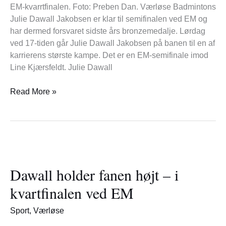
EM-kvarrtfinalen. Foto: Preben Dan. Værløse Badmintons
Julie Dawall Jakobsen er klar til semifinalen ved EM og
har dermed forsvaret sidste års bronzemedalje. Lørdag
ved 17-tiden går Julie Dawall Jakobsen på banen til en af
karrierens største kampe. Det er en EM-semifinale imod
Line Kjærsfeldt. Julie Dawall
Read More »
Dawall
holder
Dawall holder fanen højt – i
fanen
højt
kvartfinalen ved EM
–
i
Sport
,
Værløse
kvartfinalen