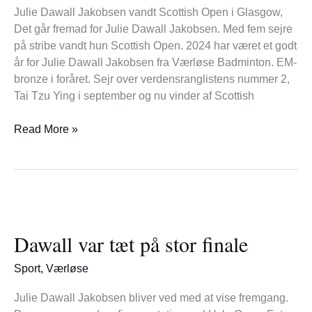
Julie Dawall Jakobsen vandt Scottish Open i Glasgow,
Det går fremad for Julie Dawall Jakobsen. Med fem sejre
på stribe vandt hun Scottish Open. 2024 har været et godt
år for Julie Dawall Jakobsen fra Værløse Badminton. EM-
bronze i foråret. Sejr over verdensranglistens nummer 2,
Tai Tzu Ying i september og nu vinder af Scottish
Read More »
Dawall
var
Dawall var tæt på stor finale
tæt
på
Sport
,
Værløse
stor
finale
Julie Dawall Jakobsen bliver ved med at vise fremgang.