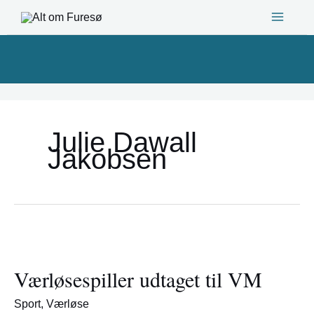
Gå
til
indholdet
Julie Dawall
Jakobsen
Værløsespiller
udtaget
Værløsespiller udtaget til VM
til
VM
Sport
,
Værløse