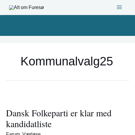
Gå
til
indholdet
Kommunalvalg25
Dansk
Folkeparti
Dansk Folkeparti er klar med
er
klar
kandidatliste
med
kandidatliste
Farum
,
Værløse