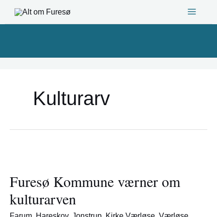
Gå
til
indholdet
Kulturarv
Furesø
Kommune
Furesø Kommune værner om
værner
om
kulturarven
kulturarven
Farum
,
Hareskov
,
Jonstrup
,
Kirke Værløse
,
Værløse