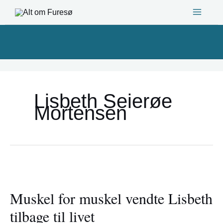
Gå
til
indholdet
Lisbeth Seierøe
Mortensen
Muskel
for
Muskel for muskel vendte Lisbeth
muskel
vendte
tilbage til livet
Lisbeth