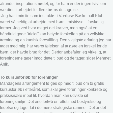
afrunder inspirationsmødet, og for ham er der ingen tvivl om
værdien i arbejdet for flere børns deltagelse:
-Jeg har i min tid som instruktør i Værløse Basketball Klub
været så heldig at arbejde med børn i mistrivsel i forskellig
former. Jeg ved hvor meget det kræver, men også at en
håndfuld gode ”tricks” kan betyde forskellen på en vellykket
træning og en kaotisk forestilling. Den vigtigste erfaring jeg har
taget med mig, har været følelsen af at gøre en forskel for de
børn, der havde brug for det. Derfor anbefaler jeg virkelig, at
foreningerne tager imod dette tilbud og deltager, siger Mehmet
Anik.
To kursusforløb for foreninger
Mandagens arrangement følges op med tilbud om to gratis
kursusforløb i efteråret, som skal give foreninger konkrete og
praksisnære input til, hvordan man kan udvikle sit
foreningsmiljø. Det ene forløb er rettet mod bestyrelse og
ledelse og tager fat i de mere strategiske rammer. Det andet