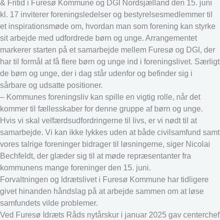
& Fritid i Furesø Kommune og DGI Nordsjælland den 15. juni
kl. 17 inviterer foreningsledelser og bestyrelsesmedlemmer til
et inspirationsmøde om, hvordan man som forening kan styrke
sit arbejde med udfordrede børn og unge. Arrangementet
markerer starten på et samarbejde mellem Furesø og DGI, der
har til formål at få flere børn og unge ind i foreningslivet. Særligt
de børn og unge, der i dag står udenfor og befinder sig i
sårbare og udsatte positioner.
– Kommunes foreningsliv kan spille en vigtig rolle, når det
kommer til fællesskaber for denne gruppe af børn og unge.
Hvis vi skal velfærdsudfordringerne til livs, er vi nødt til at
samarbejde. Vi kan ikke lykkes uden at både civilsamfund samt
vores talrige foreninger bidrager til løsningerne, siger Nicolai
Bechfeldt, der glæder sig til at møde repræsentanter fra
kommunens mange foreninger den 15. juni.
Forvaltningen og Idrætslivet i Furesø Kommune har tidligere
givet hinanden håndslag på at arbejde sammen om at løse
samfundets vilde problemer.
Ved Furesø Idræts Råds nytårskur i januar 2025 gav centerchef