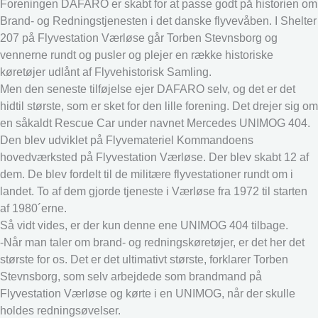
Foreningen DAFARO er skabt for at passe godt på historien om
Brand- og Redningstjenesten i det danske flyvevåben. I Shelter
207 på Flyvestation Værløse går Torben Stevnsborg og
vennerne rundt og pusler og plejer en række historiske
køretøjer udlånt af Flyvehistorisk Samling.
Men den seneste tilføjelse ejer DAFARO selv, og det er det
hidtil største, som er sket for den lille forening. Det drejer sig om
en såkaldt Rescue Car under navnet Mercedes UNIMOG 404.
Den blev udviklet på Flyvemateriel Kommandoens
hovedværksted på Flyvestation Værløse. Der blev skabt 12 af
dem. De blev fordelt til de militære flyvestationer rundt om i
landet. To af dem gjorde tjeneste i Værløse fra 1972 til starten
af 1980´erne.
Så vidt vides, er der kun denne ene UNIMOG 404 tilbage.
-Når man taler om brand- og redningskøretøjer, er det her det
største for os. Det er det ultimativt største, forklarer Torben
Stevnsborg, som selv arbejdede som brandmand på
Flyvestation Værløse og kørte i en UNIMOG, når der skulle
holdes redningsøvelser.