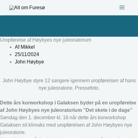
Gå
til
indholdet
Uropførelse af Høybyes nye juleoratorium
Af
Mikkel
25/11/2024
John Høybye
John Høybye styre 12 sangere igennem uropførelsen af hans
nye juleoratorie. Pressefoto.
Dette års korworkshop i Galaksen byder på en uropførelse
af John Høybyes nye juleoratorium ”Det skete i de dage”
Søndag den 1. december kl. 16 når dette års korworkshop
Galaksen sit klimaks med uropførelsen af John Høybyes nye
juleoratorie.