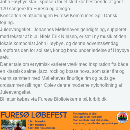
John Høybye står i spidsen for et stort kor bestående af godt
120 sangere fra Furesø og omegn.
Koncerten er afslutningen Furesø Kommunes Spil Dansk
fejring.
Juleevangeliet i Johannes Møllehaves gendigtning, suppleret
med tekster af bl.a. Niels Erik Nielsen, er sat i ny musik af den
lokale komponist John Høybye, og denne adventssøndag
uropføres den for solister, kor og band under ledelse af Høybye
selv.
Der er tale om et rytmisk varieret værk med inspiration fra både
en klassisk salme, jazz, rock og bossa nova, som taler fint og
varmt sammen med Møllehaves finurlige rim og pudsige
ordsammenstillinger. Oplev denne moderne nyfortolkning af
Juleevangeliet.
Billetter købes via Furesø Bibliotekerne på furbib.dk.