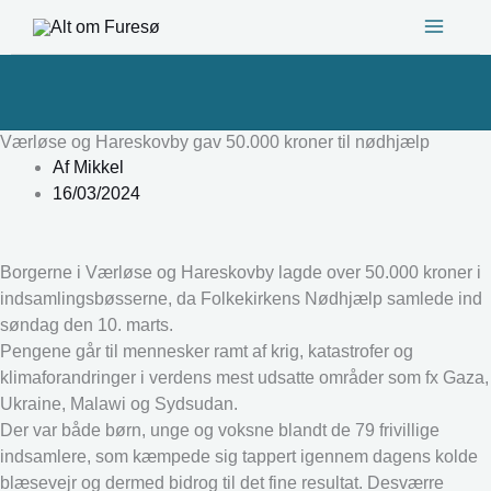
Gå
til
indholdet
Værløse og Hareskovby gav 50.000 kroner til nødhjælp
Af
Mikkel
16/03/2024
Borgerne i Værløse og Hareskovby lagde over 50.000 kroner i
indsamlingsbøsserne, da Folkekirkens Nødhjælp samlede ind
søndag den 10. marts.
Pengene går til mennesker ramt af krig, katastrofer og
klimaforandringer i verdens mest udsatte områder som fx Gaza,
Ukraine, Malawi og Sydsudan.
Der var både børn, unge og voksne blandt de 79 frivillige
indsamlere, som kæmpede sig tappert igennem dagens kolde
blæsevejr og dermed bidrog til det fine resultat. Desværre