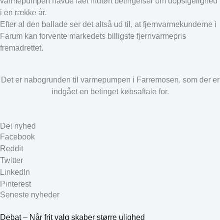
varmepumpen havde fået indført betingelser om uopsigelighed
i en række år.
Efter al den ballade ser det altså ud til, at fjernvarmekunderne i
Farum kan forvente markedets billigste fjernvarmepris
fremadrettet.
Det er nabogrunden til varmepumpen i Farremosen, som der er
indgået en betinget købsaftale for.
Del nyhed
Facebook
Reddit
Twitter
LinkedIn
Pinterest
Seneste nyheder
Debat – Når frit valg skaber større ulighed