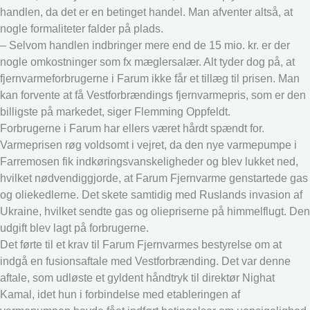
handlen, da det er en betinget handel. Man afventer altså, at
nogle formaliteter falder på plads.
– Selvom handlen indbringer mere end de 15 mio. kr. er der
nogle omkostninger som fx mæglersalær. Alt tyder dog på, at
fjernvarmeforbrugerne i Farum ikke får et tillæg til prisen. Man
kan forvente at få Vestforbrændings fjernvarmepris, som er den
billigste på markedet, siger Flemming Oppfeldt.
Forbrugerne i Farum har ellers været hårdt spændt for.
Varmeprisen røg voldsomt i vejret, da den nye varmepumpe i
Farremosen fik indkøringsvanskeligheder og blev lukket ned,
hvilket nødvendiggjorde, at Farum Fjernvarme genstartede gas
og oliekedlerne. Det skete samtidig med Ruslands invasion af
Ukraine, hvilket sendte gas og oliepriserne på himmelflugt. Den
udgift blev lagt på forbrugerne.
Det førte til et krav til Farum Fjernvarmes bestyrelse om at
indgå en fusionsaftale med Vestforbrænding. Det var denne
aftale, som udløste et gyldent håndtryk til direktør Nighat
Kamal, idet hun i forbindelse med etableringen af