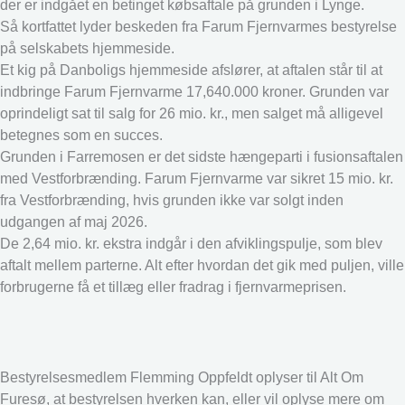
der er indgået en betinget købsaftale på grunden i Lynge.
Så kortfattet lyder beskeden fra Farum Fjernvarmes bestyrelse
på selskabets hjemmeside.
Et kig på Danboligs hjemmeside afslører, at aftalen står til at
indbringe Farum Fjernvarme 17,640.000 kroner. Grunden var
oprindeligt sat til salg for 26 mio. kr., men salget må alligevel
betegnes som en succes.
Grunden i Farremosen er det sidste hængeparti i fusionsaftalen
med Vestforbrænding. Farum Fjernvarme var sikret 15 mio. kr.
fra Vestforbrænding, hvis grunden ikke var solgt inden
udgangen af maj 2026.
De 2,64 mio. kr. ekstra indgår i den afviklingspulje, som blev
aftalt mellem parterne. Alt efter hvordan det gik med puljen, ville
forbrugerne få et tillæg eller fradrag i fjernvarmeprisen.
Bestyrelsesmedlem Flemming Oppfeldt oplyser til Alt Om
Furesø, at bestyrelsen hverken kan, eller vil oplyse mere om