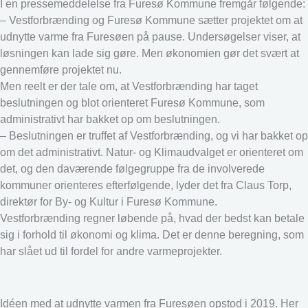
I en pressemeddelelse fra Furesø Kommune fremgår følgende:
– Vestforbrænding og Furesø Kommune sætter projektet om at
udnytte varme fra Furesøen på pause. Undersøgelser viser, at
løsningen kan lade sig gøre. Men økonomien gør det svært at
gennemføre projektet nu.
Men reelt er der tale om, at Vestforbrænding har taget
beslutningen og blot orienteret Furesø Kommune, som
administrativt har bakket op om beslutningen.
– Beslutningen er truffet af Vestforbrænding, og vi har bakket op
om det administrativt. Natur- og Klimaudvalget er orienteret om
det, og den daværende følgegruppe fra de involverede
kommuner orienteres efterfølgende, lyder det fra Claus Torp,
direktør for By- og Kultur i Furesø Kommune.
Vestforbrænding regner løbende på, hvad der bedst kan betale
sig i forhold til økonomi og klima. Det er denne beregning, som
har slået ud til fordel for andre varmeprojekter.
Idéen med at udnytte varmen fra Furesøen opstod i 2019. Her