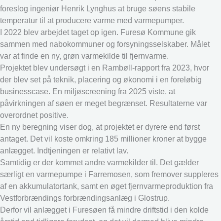
foreslog ingeniør Henrik Lynghus at bruge søens stabile
temperatur til at producere varme med varmepumper.
I 2022 blev arbejdet taget op igen. Furesø Kommune gik
sammen med nabokommuner og forsyningsselskaber. Målet
var at finde en ny, grøn varmekilde til fjernvarme.
Projektet blev undersøgt i en Rambøll-rapport fra 2023, hvor
der blev set på teknik, placering og økonomi i en foreløbig
businesscase. En miljøscreening fra 2025 viste, at
påvirkningen af søen er meget begrænset. Resultaterne var
overordnet positive.
En ny beregning viser dog, at projektet er dyrere end først
antaget. Det vil koste omkring 185 millioner kroner at bygge
anlægget. Indtjeningen er relativt lav.
Samtidig er der kommet andre varmekilder til. Det gælder
særligt en varmepumpe i Farremosen, som fremover suppleres
af en akkumulatortank, samt en øget fjernvarmeproduktion fra
Vestforbrændings forbrændingsanlæg i Glostrup.
Derfor vil anlægget i Furesøen få mindre driftstid i den kolde