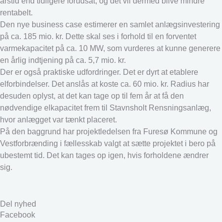
årstid end tidligere forudsat, og det vil dermed blive mindre
rentabelt.
Den nye business case estimerer en samlet anlægsinvestering
på ca. 185 mio. kr. Dette skal ses i forhold til en forventet
varmekapacitet på ca. 10 MW, som vurderes at kunne generere
en årlig indtjening på ca. 5,7 mio. kr.
Der er også praktiske udfordringer. Det er dyrt at etablere
elforbindelser. Det anslås at koste ca. 60 mio. kr. Radius har
desuden oplyst, at det kan tage op til fem år at få den
nødvendige elkapacitet frem til Stavnsholt Rensningsanlæg,
hvor anlægget var tænkt placeret.
På den baggrund har projektledelsen fra Furesø Kommune og
Vestforbrænding i fællesskab valgt at sætte projektet i bero på
ubestemt tid. Det kan tages op igen, hvis forholdene ændrer
sig.
Del nyhed
Facebook