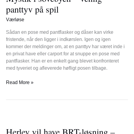
–
panttyv på spil
venlig
panttyv
Værløse
på
spil
Sådan en pose med pantflasker og dåser kan virke
fristende, når den ligger i indkørslen. Igen og igen
kommer der meldinger om, at en panttyv har været inde i
en privat have eller carport for at snuppe en pose med
pantflasker. Han er en enkelt gang blevet konfronteret
med tyveriet og afleverede høfligt posen tilbage.
Read More »
Herlev
vil
Herlev vil have BRT-løsning –
have