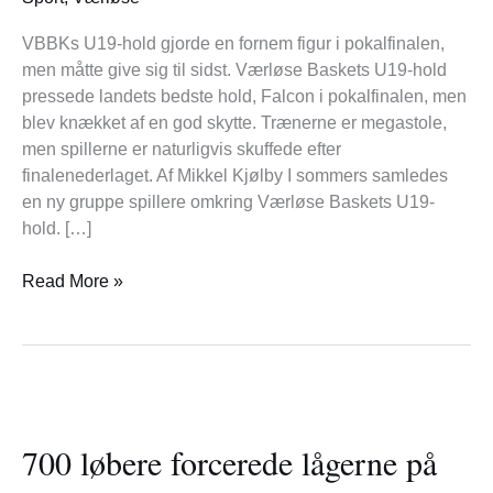
Men
stolte
VBBKs U19-hold gjorde en fornem figur i pokalfinalen,
trænere
men måtte give sig til sidst. Værløse Baskets U19-hold
pressede landets bedste hold, Falcon i pokalfinalen, men
blev knækket af en god skytte. Trænerne er megastole,
men spillerne er naturligvis skuffede efter
finalenederlaget. Af Mikkel Kjølby I sommers samledes
en ny gruppe spillere omkring Værløse Baskets U19-
hold. […]
Read More »
700
løbere
700 løbere forcerede lågerne på
forcerede
lågerne