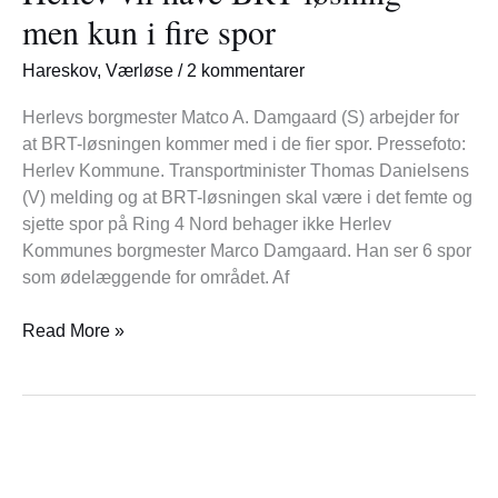
BRT-
men kun i fire spor
løsning
–
Hareskov
,
Værløse
/
2 kommentarer
men
kun
Herlevs borgmester Matco A. Damgaard (S) arbejder for
i
at BRT-løsningen kommer med i de fier spor. Pressefoto:
fire
Herlev Kommune. Transportminister Thomas Danielsens
spor
(V) melding og at BRT-løsningen skal være i det femte og
sjette spor på Ring 4 Nord behager ikke Herlev
Kommunes borgmester Marco Damgaard. Han ser 6 spor
som ødelæggende for området. Af
Read More »
Influenza
og