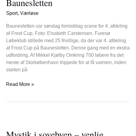
Baunesletten
på
Baunesletten
Sport
,
Værløse
Baunesletten var søndag formiddag scene for 4. afdeling
af Frost Cup. Foto: Elsabeth Carstensen. Furesø
Løbeklub stillede med 25 frivillige, da der var 4. afdeling
af Frost Cup på Baunesletten. Denne gang med en ekstra
udfordring. Af Mikkel Kjølby Omkring 700 løbere fra det
meste af Storkøbenhavn trippede for at få varmen, inden
starten på
Read More »
Mystik
i
Mystik i sovebyen – venlig
sovebyen