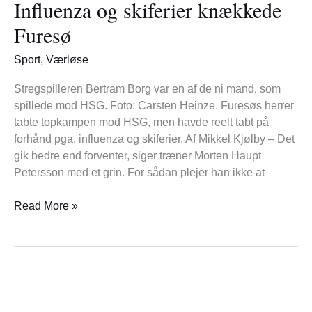
Influenza og skiferier knækkede
skiferier
knækkede
Furesø
Furesø
Sport
,
Værløse
Stregspilleren Bertram Borg var en af de ni mand, som
spillede mod HSG. Foto: Carsten Heinze. Furesøs herrer
tabte topkampen mod HSG, men havde reelt tabt på
forhånd pga. influenza og skiferier. Af Mikkel Kjølby – Det
gik bedre end forventer, siger træner Morten Haupt
Petersson med et grin. For sådan plejer han ikke at
Read More »
O.C
har