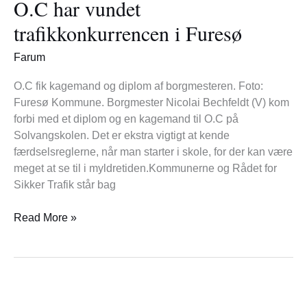
O.C har vundet
vundet
trafikkonkurrencen
trafikkonkurrencen i Furesø
i
Furesø
Farum
O.C fik kagemand og diplom af borgmesteren. Foto:
Furesø Kommune. Borgmester Nicolai Bechfeldt (V) kom
forbi med et diplom og en kagemand til O.C på
Solvangskolen. Det er ekstra vigtigt at kende
færdselsreglerne, når man starter i skole, for der kan være
meget at se til i myldretiden.Kommunerne og Rådet for
Sikker Trafik står bag
Read More »