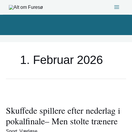
Gå
til
indholdet
1. Februar 2026
Skuffede
spillere
Skuffede spillere efter nederlag i
efter
nederlag
pokalfinale– Men stolte trænere
i
pokalfinale–
Sport
,
Værløse