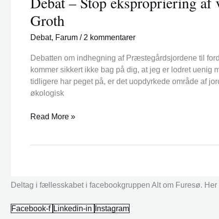
Debat – Stop ekspropriering af
ekspropriering
Groth
af
vores
Debat
,
Farum
/
2 kommentarer
natur!
Svar
Debatten om indhegning af Præstegårdsjordene til fordel
til
kommer sikkert ikke bag på dig, at jeg er lodret uen
Anders
tidligere har peget på, er det uopdyrkede område af jo
Medum
økologisk
Groth
Read More »
Deltag i fællesskabet i facebookgruppen Alt om Furesø. Her k
Facebook-f
Linkedin-in
Instagram