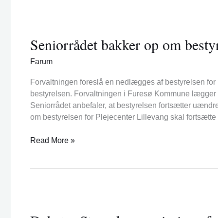
Seniorrådet
bakker
Seniorrådet bakker op om bestyr
op
om
Farum
bestyrelsen
på
Forvaltningen foreslå en nedlægges af bestyrelsen fo
Lillevang
bestyrelsen. Forvaltningen i Furesø Kommune lægger op
Seniorrådet anbefaler, at bestyrelsen fortsætter uændre
om bestyrelsen for Plejecenter Lillevang skal fortsætte
Read More »
Debat
–
Stop