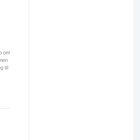
op om
 men
 til