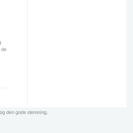
g
g de
r og den gode stemning.