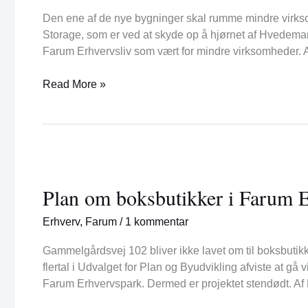
i
Den ene af de nye bygninger skal rumme mindre virksomh
Farum
Storage, som er ved at skyde op å hjørnet af Hvedemar
Erhvervspark
Farum Erhvervsliv som vært for mindre virksomheder. A
Read More »
Plan
om
Plan om boksbutikker i Farum E
boksbutikker
i
Erhverv
,
Farum
/
1 kommentar
Farum
Erhvervspark
Gammelgårdsvej 102 bliver ikke lavet om til boksbutikker.
er
flertal i Udvalget for Plan og Byudvikling afviste at gå
stendød
Farum Erhvervspark. Dermed er projektet stendødt. Af M