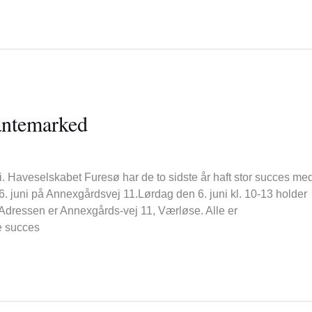
antemarked
 Haveselskabet Furesø har de to sidste år haft stor succes med
. juni på Annexgårdsvej 11.Lørdag den 6. juni kl. 10-13 holder
dressen er Annexgårds-vej 11, Værløse. Alle er
e succes