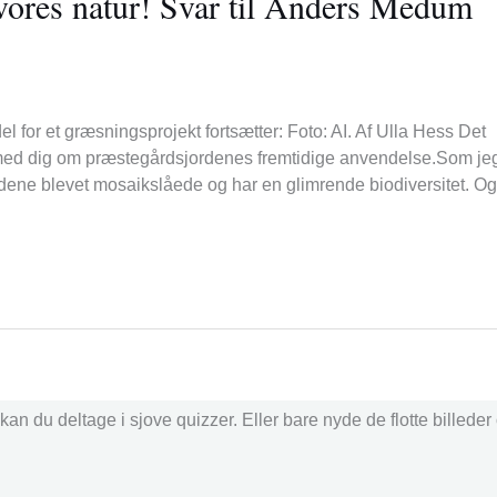
 vores natur! Svar til Anders Medum
 for et græsningsprojekt fortsætter: Foto: AI. Af Ulla Hess Det
ig med dig om præstegårdsjordenes fremtidige anvendelse.Som je
rdene blevet mosaikslåede og har en glimrende biodiversitet. O
an du deltage i sjove quizzer. Eller bare nyde de flotte billede