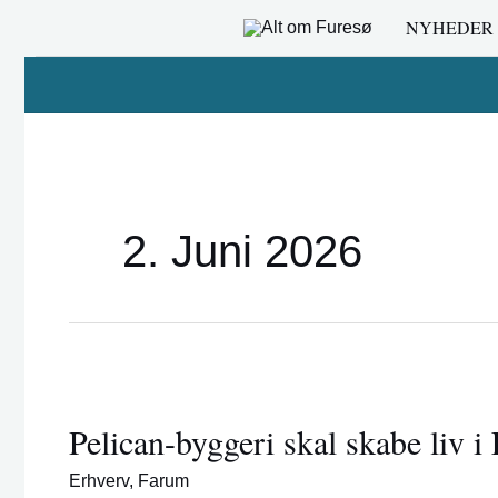
Gå
NYHEDER
til
indholdet
2. Juni 2026
Pelican-
byggeri
Pelican-byggeri skal skabe liv 
skal
skabe
Erhverv
,
Farum
liv