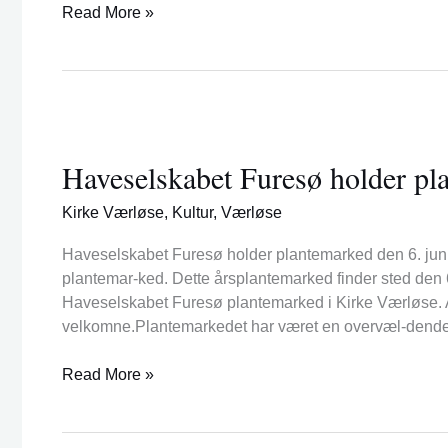
Read More »
Haveselskabet
Furesø
Haveselskabet Furesø holder pl
holder
plantemarked
Kirke Værløse
,
Kultur
,
Værløse
Haveselskabet Furesø holder plantemarked den 6. juni.
plantemar-ked. Dette årsplantemarked finder sted den 6
Haveselskabet Furesø plantemarked i Kirke Værløse. A
velkomne.Plantemarkedet har været en overvæl-dend
Read More »