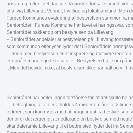
ansvar og roller i det daglige. Vi ønsker fortsat stor indflyd
bl.a. via Lillevangs Venner, frivillige og lokalsamfund. Men det 
Furesø Kommunes evaluering af bestyrelsen stammer fra ma
Seniorrådet i Furesø Kommune har lavet et høringssvar, som
Seniorrådet bakker op om bestyrelsen på Lillevang.
– Seniorrådet anbefaler at bestyrelsen på Lillevang fortsæt
som kommunen efterlyser, lyder det i Seniorrådets høringssv
– Ideen med bestyrelsen er at inspirere og motivere lederen 
er opnået mange gode resultater. Bestyrelsen har, som påpeg
i. Men det betyder ikke, at bestyrelsen ikke har haft og vil hav
Seniorrådet har heller ingen forståelse for, at det skulle bel
– I betragtning af at der afholdes 4 møder om året af 2 timers 
lederen, som kan nøjes med at bruge input fra bestyrelsen s
derfor er det ærgerligt at nedlægge en bestyrelse med nogle
skandaleramte Lillevang til et bedre sted, lyder det fra Sen