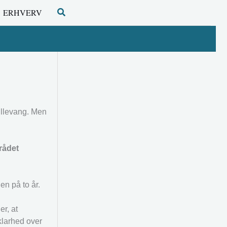
Søg
ERHVERV
Lillevang. Men
rådet
en på to år.
er, at
klarhed over