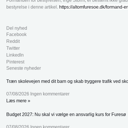
Formanden for bestyrelsen, Inge Storm, er bestemt ikke glad 
bestyrelse i denne artikel.
https://altomfuresoe.dk/formand-er
Del nyhed
Facebook
Reddit
Twitter
LinkedIn
Pinterest
Seneste nyheder
Træn skolevejen med dit barn og skab tryggere trafik ved sk
07/08/2026
Ingen kommentarer
Læs mere »
Budget 2027: Nu skal vi vælge en ansvarlig kurs for Furesø
07/08/2026
Ingen kommentarer