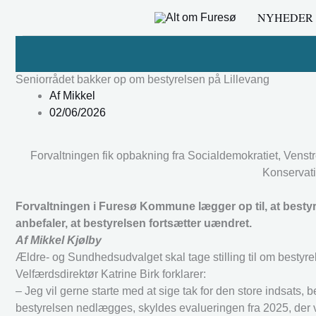
Gå
NYHEDER
til
indholdet
Seniorrådet bakker op om bestyrelsen på Lillevang
Af
Mikkel
02/06/2026
Forvaltningen fik opbakning fra Socialdemokratiet, Venstr
Konservati
Forvaltningen i Furesø Kommune lægger op til, at besty
anbefaler, at bestyrelsen fortsætter uændret.
Af Mikkel Kjølby
Ældre- og Sundhedsudvalget skal tage stilling til om bestyrel
Velfærdsdirektør Katrine Birk forklarer:
– Jeg vil gerne starte med at sige tak for den store indsats, bes
bestyrelsen nedlægges, skyldes evalueringen fra 2025, der vi