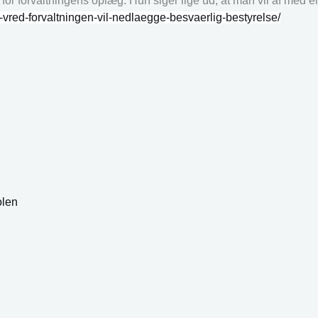
for forvaltningens oplæg. Hun siger lige ud, at man vil af med 
-vred-forvaltningen-vil-nedlaegge-besvaerlig-bestyrelse/
olen