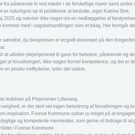
else fra pårørende fx ved møder i de forskellige haver samt andre
er naturligvis op til politikerne at beslutte, siger Katrine Birk.
j 2025 og nævner ikke noget om en nedlæggelse af bestyrelse
 kommer med i sagsbehandlingen som et bilag. Her fremgår det t
ter uændret, da bestyrelsen er et godt eksempel på den borger/b
ar.
til at udvikle plejehjemmet til gavn for beboere, pårørende og d
et at forvaltningen, ikke nogen formel kompetence, og det er de
e en positiv indflydelse, lyder det videre.
aste ledelsen på Plejecenter Lillevang.
varighed, er der stort set ingen belastning af forvaltningen og kun
om inspiration. Furesø Kommune satser jo meget på at engageret 
 dygtige og kompetente mennesker, som gerne vil bidrage til at 
iorrådet i Furesø Kommune.