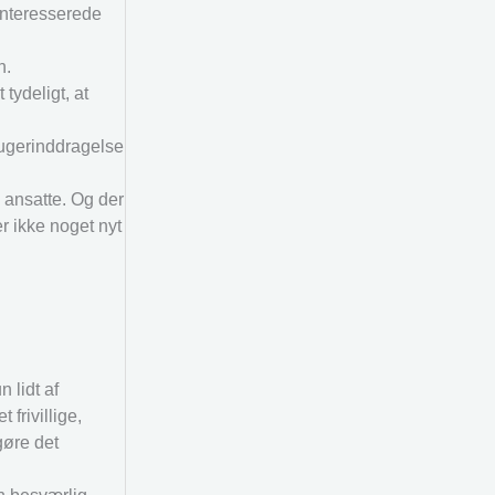
 interesserede
n.
ydeligt, at
rugerinddragelse
e ansatte. Og der
r ikke noget nyt
 lidt af
frivillige,
gøre det