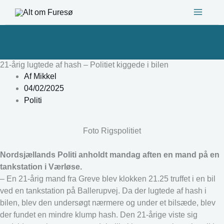
Gå
til
indholdet
21-årig lugtede af hash – Politiet kiggede i bilen
Af
Mikkel
04/02/2025
Politi
Foto Rigspolitiet
Nordsjællands Politi anholdt mandag aften en mand på en
tankstation i Værløse.
– En 21-årig mand fra Greve blev klokken 21.25 truffet i en bil
ved en tankstation på Ballerupvej. Da der lugtede af hash i
bilen, blev den undersøgt nærmere og under et bilsæde, blev
der fundet en mindre klump hash. Den 21-årige viste sig