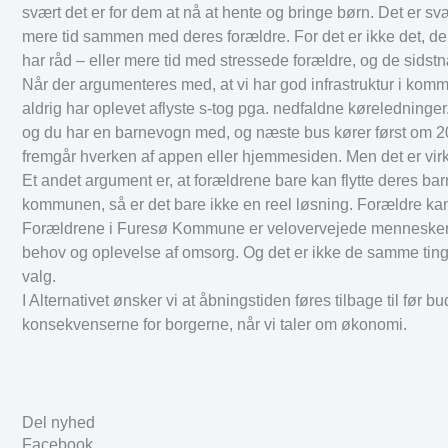
svært det er for dem at nå at hente og bringe børn. Det er sv
mere tid sammen med deres forældre. For det er ikke det, der
har råd – eller mere tid med stressede forældre, og de sidst
Når der argumenteres med, at vi har god infrastruktur i kommu
aldrig har oplevet aflyste s-tog pga. nedfaldne køreledninger. 
og du har en barnevogn med, og næste bus kører først om 20 
fremgår hverken af appen eller hjemmesiden. Men det er virkel
Et andet argument er, at forældrene bare kan flytte deres barn 
kommunen, så er det bare ikke en reel løsning. Forældre kan
Forældrene i Furesø Kommune er velovervejede mennesker, de
behov og oplevelse af omsorg. Og det er ikke de samme ting, vi
valg.
I Alternativet ønsker vi at åbningstiden føres tilbage til før 
konsekvenserne for borgerne, når vi taler om økonomi.
Del nyhed
Facebook