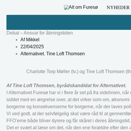
Gå
NYHEDER
til
indholdet
Debat – Ansvar for åbningstiden
Af
Mikkel
22/04/2025
Alternativet
,
Tine Loft Thomsen
Charlotte Torp Møller (tv.) og Tine Loft Thomsen (th
Af Tine Loft Thomsen, byrådskandidat for Alternativet.
I Alternativet Furesø har vi i flere år set på fra sidelinien,
siddet med en ærgrelse over, at det virker som om, økonomi er 
borgerne og konsekvenserne for borgerne, når der laves polit
Vi ved godt, at der selvfølgelig skal være råd til at gennemfø
FFO’erne både bliver dyrere og får skåret i deres åbningstid, h
Det er svært at læse om det, når den ene forældre efter den a