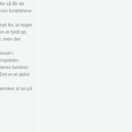
or så får de
 hvis forældrene
yk for, at nogle
n er fyldt op,
e, men det
ivsel i
ingstider.
deres families
et er et aktivt
g ønsker at se på