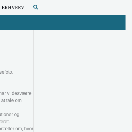
Søg
ERHVERV
sefoto.
 har vi desværre
 at tale om
utioner og
eret.
ortæller om, hvor