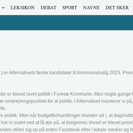
LEKSIKON
DEBAT
SPORT
NAVNE
DET SKER
.) er Alternativets første kandidater til kommunalvalg 2025. Pres
 når der er blevet lavet politik i Furesø Kommune. Men nogle gange
omdrejningspunktet for al politik. I Alternativet insisterer vi på,
ik.
re politik. Men når budgetforhandlinger munder ud i, at daginstit
ar vi svært ved at få øje på, at borgernes trivsel er blevet priorit
nden stiller sig op på enten Facebook eller i lokale medier og f