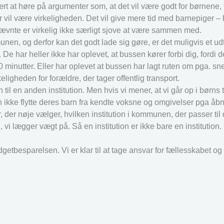
ært at høre på argumenter som, at det vil være godt for børnene, f
 vil være virkeligheden. Det vil give mere tid med barnepiger –
nævnte er virkelig ikke særligt sjove at være sammen med.
nen, og derfor kan det godt lade sig gøre, er det muligvis et udtr
De har heller ikke har oplevet, at bussen kører forbi dig, fordi de
minutter. Eller har oplevet at bussen har lagt ruten om pga. sn
igheden for forældre, der tager offentlig transport.
til en anden institution. Men hvis vi mener, at vi går op i børns tr
 ikke flytte deres barn fra kendte voksne og omgivelser pga åbn
r nøje vælger, hvilken institution i kommunen, der passer til 
 lægger vægt på. Så en institution er ikke bare en institution. D
budgetbesparelsen. Vi er klar til at tage ansvar for fællesskabet o