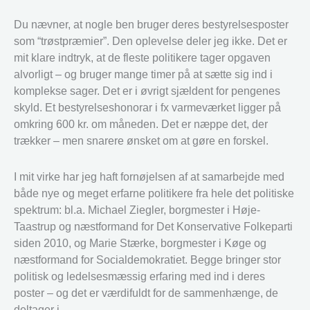
Du nævner, at nogle ben bruger deres bestyrelsesposter
som “trøstpræmier”. Den oplevelse deler jeg ikke. Det er
mit klare indtryk, at de fleste politikere tager opgaven
alvorligt – og bruger mange timer på at sætte sig ind i
komplekse sager. Det er i øvrigt sjældent for pengenes
skyld. Et bestyrelseshonorar i fx varmeværket ligger på
omkring 600 kr. om måneden. Det er næppe det, der
trækker – men snarere ønsket om at gøre en forskel.
I mit virke har jeg haft fornøjelsen af at samarbejde med
både nye og meget erfarne politikere fra hele det politiske
spektrum: bl.a. Michael Ziegler, borgmester i Høje-
Taastrup og næstformand for Det Konservative Folkeparti
siden 2010, og Marie Stærke, borgmester i Køge og
næstformand for Socialdemokratiet. Begge bringer stor
politisk og ledelsesmæssig erfaring med ind i deres
poster – og det er værdifuldt for de sammenhænge, de
deltager i.