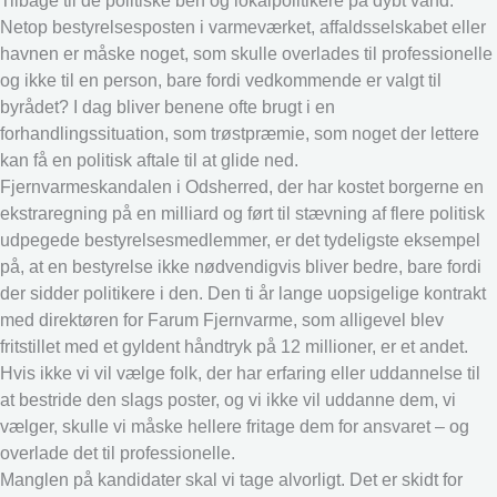
Tilbage til de politiske ben og lokalpolitikere på dybt vand:
Netop bestyrelsesposten i varmeværket, affaldsselskabet eller
havnen er måske noget, som skulle overlades til professionelle
og ikke til en person, bare fordi vedkommende er valgt til
byrådet? I dag bliver benene ofte brugt i en
forhandlingssituation, som trøstpræmie, som noget der lettere
kan få en politisk aftale til at glide ned.
Fjernvarmeskandalen i Odsherred, der har kostet borgerne en
ekstraregning på en milliard og ført til stævning af flere politisk
udpegede bestyrelsesmedlemmer, er det tydeligste eksempel
på, at en bestyrelse ikke nødvendigvis bliver bedre, bare fordi
der sidder politikere i den. Den ti år lange uopsigelige kontrakt
med direktøren for Farum Fjernvarme, som alligevel blev
fritstillet med et gyldent håndtryk på 12 millioner, er et andet.
Hvis ikke vi vil vælge folk, der har erfaring eller uddannelse til
at bestride den slags poster, og vi ikke vil uddanne dem, vi
vælger, skulle vi måske hellere fritage dem for ansvaret – og
overlade det til professionelle.
Manglen på kandidater skal vi tage alvorligt. Det er skidt for