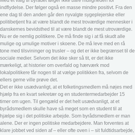
Med et valg til byrådet følger ikke bare muligheden for
indflydelse. Der følger også en masse mindre positivt. Fra den
ene dag til den anden går den nyvalgte sygeplejerske eller
politibetjent fra at være blandt de mest troværdige mennesker i
danskernes bevidsthed til at være blandt de mest utroværdige.
Nu er de nemlig politikere. De må finde sig i at få skudt alle
mulige og umulige motiver i skoene. De må leve med en rå
tone med tilsvininger og trusler – og det er ikke begrænset til de
sociale medier. Selvom det ikke sker så tit, er det ikke
mærkeligt, at historier om overfald og hærværk mod
lokalpolitikere får nogen til at vælge politikken fra, selvom de
ellers gerne ville prøve det.
Det er ikke usædvanligt, at et folketingsmedlem må nøjes med
hjælp fra en kvart sekretær og en studentermedarbejder 15
timer om ugen. Til gengæld er det helt usædvanligt, at et
byrådsmedlem skulle have så meget som en student til at
hjælpe sig i det politiske arbejde. Som byrådsmedlem er man
alene. Der er ingen politiske medarbejdere. Man forventes at
klare jobbet ved siden af – eller ofte oven i – sit fuldtidsarbejde,