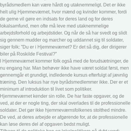
byrådsmedlem kan være hårdt og utaknemmeligt. Det er ikke
helt ulig Hjemmeværnet, hvor mænd og kvinder kommer, fordi
de gerne vil gøre en indsats for deres land og for deres
lokalsamfund, men ofte må leve med utaknemmelige
arbejdsforhold og arbejdstider. Og når de så har svedt og slidt
sig gennem mudder og marcher og uddannet sig til soldater,
siger folk: ”Du er i Hjemmeværnet? Er det så dig, der dirigerer
biler på Roskilde Festival?”
I Hjemmeværnet kommer folk også med de forudsætninger, de
nu engang har. Man behøver ikke have været soldat først, men
gennemgår et grundigt, indledende kursus efterfulgt af jævnlig
træning. Den luksus har nye byrådsmedlemmer ikke. Der er et
minimum af introduktion til livet som politiker.
Hjemmeværnet kender sin rolle. De har faste opgaver, og de
ved, at der er nogle ting, der skal overlades til de professionelle
soldater. Det gør ikke hjemmeværnsfolkenes stolthed mindre.
De ved, at deres arbejde er afgørende for, at de professionelle
kan løse deres del af opgaven bedst muligt.