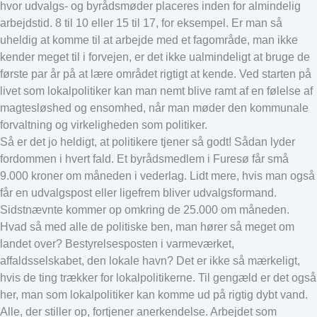
hvor udvalgs- og byrådsmøder placeres inden for almindelig
arbejdstid. 8 til 10 eller 15 til 17, for eksempel. Er man så
uheldig at komme til at arbejde med et fagområde, man ikke
kender meget til i forvejen, er det ikke ualmindeligt at bruge de
første par år på at lære området rigtigt at kende. Ved starten på
livet som lokalpolitiker kan man nemt blive ramt af en følelse af
magtesløshed og ensomhed, når man møder den kommunale
forvaltning og virkeligheden som politiker.
Så er det jo heldigt, at politikere tjener så godt! Sådan lyder
fordommen i hvert fald. Et byrådsmedlem i Furesø får små
9.000 kroner om måneden i vederlag. Lidt mere, hvis man også
får en udvalgspost eller ligefrem bliver udvalgsformand.
Sidstnævnte kommer op omkring de 25.000 om måneden.
Hvad så med alle de politiske ben, man hører så meget om
landet over? Bestyrelsesposten i varmeværket,
affaldsselskabet, den lokale havn? Det er ikke så mærkeligt,
hvis de ting trækker for lokalpolitikerne. Til gengæld er det også
her, man som lokalpolitiker kan komme ud på rigtig dybt vand.
Alle, der stiller op, fortjener anerkendelse. Arbejdet som