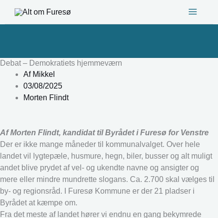
Gå
til
indholdet
Debat – Demokratiets hjemmeværn
Af
Mikkel
03/08/2025
Morten Flindt
Af Morten Flindt, kandidat til Byrådet i Furesø for Venstre
Der er ikke mange måneder til kommunalvalget. Over hele
landet vil lygtepæle, husmure, hegn, biler, busser og alt muligt
andet blive prydet af vel- og ukendte navne og ansigter og
mere eller mindre mundrette slogans. Ca. 2.700 skal vælges til
by- og regionsråd. I Furesø Kommune er der 21 pladser i
Byrådet at kæmpe om.
Fra det meste af landet hører vi endnu en gang bekymrede