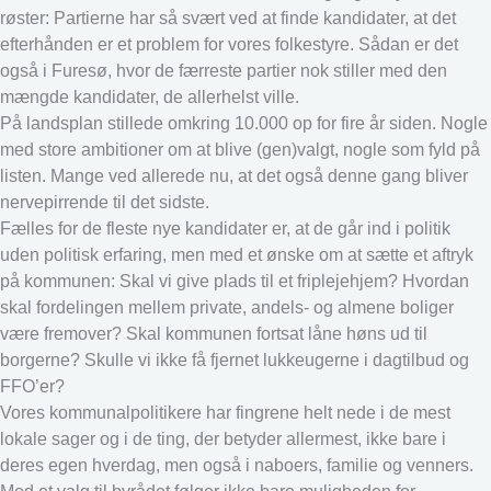
røster: Partierne har så svært ved at finde kandidater, at det
efterhånden er et problem for vores folkestyre. Sådan er det
også i Furesø, hvor de færreste partier nok stiller med den
mængde kandidater, de allerhelst ville.
På landsplan stillede omkring 10.000 op for fire år siden. Nogle
med store ambitioner om at blive (gen)valgt, nogle som fyld på
listen. Mange ved allerede nu, at det også denne gang bliver
nervepirrende til det sidste.
Fælles for de fleste nye kandidater er, at de går ind i politik
uden politisk erfaring, men med et ønske om at sætte et aftryk
på kommunen: Skal vi give plads til et friplejehjem? Hvordan
skal fordelingen mellem private, andels- og almene boliger
være fremover? Skal kommunen fortsat låne høns ud til
borgerne? Skulle vi ikke få fjernet lukkeugerne i dagtilbud og
FFO’er?
Vores kommunalpolitikere har fingrene helt nede i de mest
lokale sager og i de ting, der betyder allermest, ikke bare i
deres egen hverdag, men også i naboers, familie og venners.