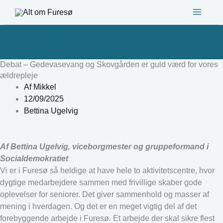
Gå
til
indholdet
Debat – Gedevasevang og Skovgården er guld værd for vores
ældrepleje
Af
Mikkel
12/09/2025
Bettina Ugelvig
Af Bettina Ugelvig, viceborgmester og gruppeformand i
Socialdemokratiet
Vi er i Furesø så heldige at have hele to aktivitetscentre, hvor
dygtige medarbejdere sammen med frivillige skaber gode
oplevelser for seniorer. Det giver sammenhold og masser af
mening i hverdagen. Og det er en meget vigtig del af det
forebyggende arbejde i Furesø. Et arbejde der skal sikre flest