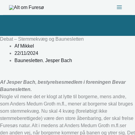
Gå
til
indholdet
Debat – Stemmekvæg og Baunesletten
Af
Mikkel
22/11/2024
Baunesletten
,
Jesper Bach
Af Jesper Bach, bestyrelsesmedlem i foreningen Bevar
Baunesletten.
Nogle vil mene det er klogt at lytte til borgerne, mens andre,
som Anders Medum Groth m.fl., mener at borgerne skal bruges
som stemmekvæg. Nu skal 4 kvæg (foreløbigt ikke
stemmeberettigede) være den store åbenbaring, der skal frelse
Furesøs natur. Alt i medens at Anders Medum Groth m.fl.ser
den anden vej, når borgerne kommer på banen og ytrer sig. Det