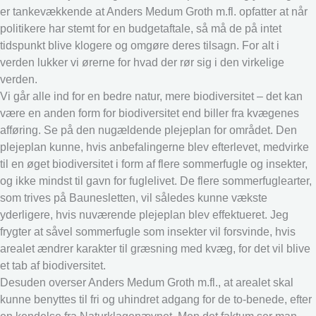
er tankevækkende at Anders Medum Groth m.fl. opfatter at når
politikere har stemt for en budgetaftale, så må de på intet
tidspunkt blive klogere og omgøre deres tilsagn. For alt i
verden lukker vi ørerne for hvad der rør sig i den virkelige
verden.
Vi går alle ind for en bedre natur, mere biodiversitet – det kan
være en anden form for biodiversitet end biller fra kvægenes
afføring. Se på den nugældende plejeplan for området. Den
plejeplan kunne, hvis anbefalingerne blev efterlevet, medvirke
til en øget biodiversitet i form af flere sommerfugle og insekter,
og ikke mindst til gavn for fuglelivet. De flere sommerfuglearter,
som trives på Baunesletten, vil således kunne vækste
yderligere, hvis nuværende plejeplan blev effektueret. Jeg
frygter at såvel sommerfugle som insekter vil forsvinde, hvis
arealet ændrer karakter til græsning med kvæg, for det vil blive
et tab af biodiversitet.
Desuden overser Anders Medum Groth m.fl., at arealet skal
kunne benyttes til fri og uhindret adgang for de to-benede, efter