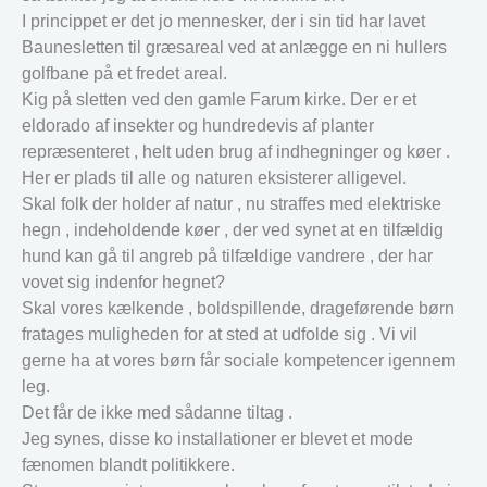
I princippet er det jo mennesker, der i sin tid har lavet
Baunesletten til græsareal ved at anlægge en ni hullers
golfbane på et fredet areal.
Kig på sletten ved den gamle Farum kirke. Der er et
eldorado af insekter og hundredevis af planter
repræsenteret , helt uden brug af indhegninger og køer .
Her er plads til alle og naturen eksisterer alligevel.
Skal folk der holder af natur , nu straffes med elektriske
hegn , indeholdende køer , der ved synet at en tilfældig
hund kan gå til angreb på tilfældige vandrere , der har
vovet sig indenfor hegnet?
Skal vores kælkende , boldspillende, drageførende børn
fratages muligheden for at sted at udfolde sig . Vi vil
gerne ha at vores børn får sociale kompetencer igennem
leg.
Det får de ikke med sådanne tiltag .
Jeg synes, disse ko installationer er blevet et mode
fænomen blandt politikkere.