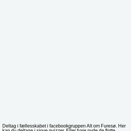
Deltag i fællesskabet i facebookgruppen Alt om Furesø. Her
kan du deltage i sjove quizzer. Eller bare nyde de flotte