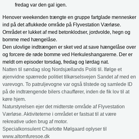
fredag var den gal igen.
Henover weekenden trængte en gruppe fartglade mennesker
ind på det aflukkede område på Flyvestation Værløse.
Området er lukket af med betonklodser, jordvolde, hegn og
bomme med hængelåse.
Den ulovlige indtrængen er sket ved at save hængelåse over
og forcere de røde bomme ved Herkuleshangarerne. Der er
meldt om episoder torsdag, fredag og lørdag nat.
Natten til søndag slog Nordsjællands Politi til. Ifølge et
øjenvidne spærrede politiet tilkørselsvejen Sandet af med en
varevogn. To patruljevogne var også tilstede og samlede ID
på de indtrængende bilers chauffører, inden de fik lov til at
køre hjem.
Naturstyrelsen ejer det midterste område af Flyvestation
Værløse. Aktiviteterne i området er fastsat til at være
rekreative uden brug af motor.
Specialkonsulent Charlotte Mølgaard oplyser til
www.altomfuresoe.dk