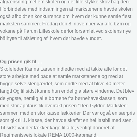
afgrænsning mellem skolen og det lille stykke skov bag den.
I forbindelse med indsamlingen af markstenene havde skolen
også afholdt en konkurrence om, hvem der kunne samle flest
marksten sammen. Fredag den 8. november var alle børn og
voksne på Farum Lilleskole derfor forsamlet ved skolens nye
bålhytte til afsløring af, hvem der havde vundet.
Og prisen gik til….
Skoleleder Karina Larsen indledte med at takke alle for det
store arbejde med både at samle markstenene og med at
bygge selve stengærdet, som endte med at blive 40 meter
langt! Og til sidst kunne hun endelig afsløre vinderne. Det blev
de yngste, nemlig alle børnene fra børnehaveklassen, som
med stor applaus fik overrakt prisen ”Den Gyldne Marksten”
sammen med en stor kasse lækkerier. Der var også en særpris
som gik til 1. klasse, der havde skaffet en hel lastbil med sten.
Til sidst var der lækker kage til alle, venligt doneret af
Regimentsvejs lokale REMA 1000-købmand.