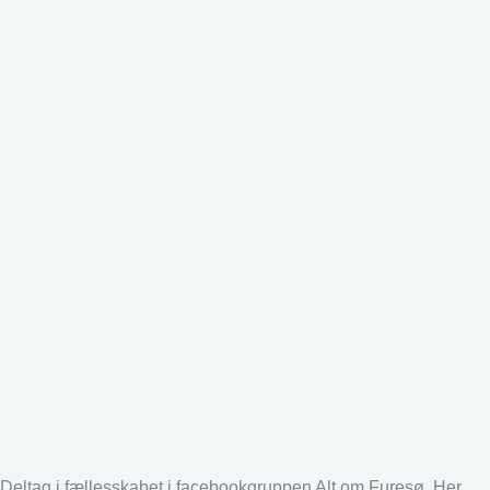
Deltag i fællesskabet i facebookgruppen Alt om Furesø. Her