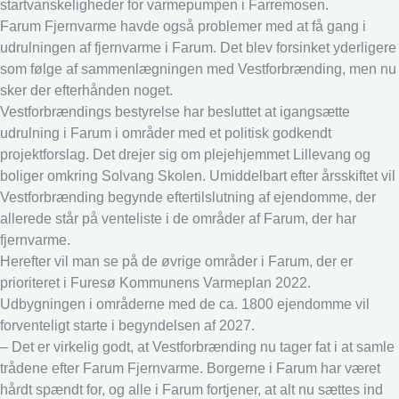
startvanskeligheder for varmepumpen i Farremosen.
Farum Fjernvarme havde også problemer med at få gang i
udrulningen af fjernvarme i Farum. Det blev forsinket yderligere
som følge af sammenlægningen med Vestforbrænding, men nu
sker der efterhånden noget.
Vestforbrændings bestyrelse har besluttet at igangsætte
udrulning i Farum i områder med et politisk godkendt
projektforslag. Det drejer sig om plejehjemmet Lillevang og
boliger omkring Solvang Skolen. Umiddelbart efter årsskiftet vil
Vestforbrænding begynde eftertilslutning af ejendomme, der
allerede står på venteliste i de områder af Farum, der har
fjernvarme.
Herefter vil man se på de øvrige områder i Farum, der er
prioriteret i Furesø Kommunens Varmeplan 2022.
Udbygningen i områderne med de ca. 1800 ejendomme vil
forventeligt starte i begyndelsen af 2027.
– Det er virkelig godt, at Vestforbrænding nu tager fat i at samle
trådene efter Farum Fjernvarme. Borgerne i Farum har været
hårdt spændt for, og alle i Farum fortjener, at alt nu sættes ind