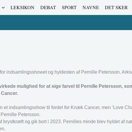
LEKSIKON
DEBAT
SPORT
NAVNE
DET SKER
r indsamlingsshowet og hyldesten af Pernille Petersson. Arkiv
ede mulighed for at sige farvel til Pernille Petersson, so
k Cancer.
n et indsamlingsshow til fordel for Knæk Cancer, men ‘Love Ch
Pernille Petersson.
brystkræft og gik bort i 2023. Pernilles minde blev hyldet af n
en.