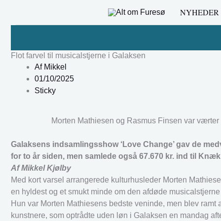
Gå
NYHEDER
til
indholdet
Flot farvel til musicalstjerne i Galaksen
Af
Mikkel
01/10/2025
Sticky
Morten Mathiesen og Rasmus Finsen var værter fo
Galaksens indsamlingsshow ‘Love Change’ gav de medvirk
for to år siden, men samlede også 67.670 kr. ind til Knæ
Af Mikkel Kjølby
Med kort varsel arrangerede kulturhusleder Morten Mathiese
en hyldest og et smukt minde om den afdøde musicalstjerne 
Hun var Morten Mathiesens bedste veninde, men blev ramt af 
kunstnere, som optrådte uden løn i Galaksen en mandag aft