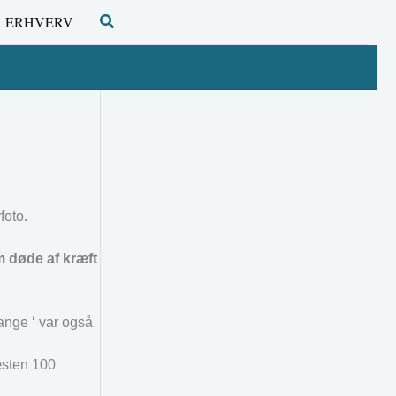
Søg
ERHVERV
foto.
m døde af kræft
ange ‘ var også
æsten 100