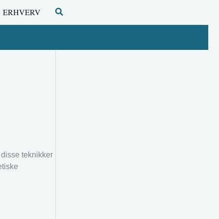
Søg
ERHVERV
 disse teknikker
etiske