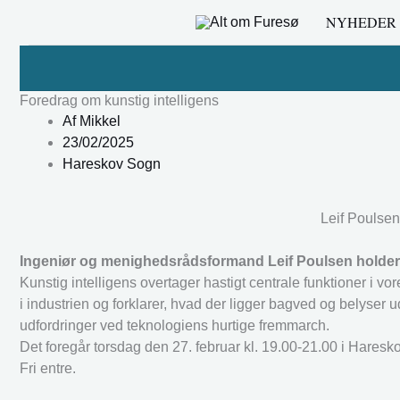
Gå
NYHEDER
til
indholdet
Foredrag om kunstig intelligens
Af
Mikkel
23/02/2025
Hareskov Sogn
Leif Poulsen 
Ingeniør og menighedsrådsformand Leif Poulsen holder f
Kunstig intelligens overtager hastigt centrale funktioner i v
i industrien og forklarer, hvad der ligger bagved og belys
udfordringer ved teknologiens hurtige fremmarch.
Det foregår torsdag den 27. februar kl. 19.00-21.00 i Hares
Fri entre.