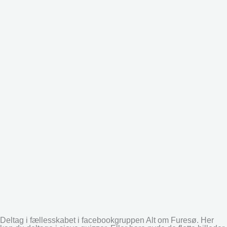
Deltag i fællesskabet i facebookgruppen Alt om Furesø. Her