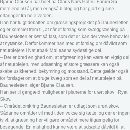
Bjarne Clausen har boet på Claus Nars Holm i Farum Sø i
mere end 50 år, men er også biolog og har gjort sig sine
erfaringer fra hele verden.
Han har fulgt debatten om græsningsprojektet på Baunesletten
og er kommet frem til, at når et forslag som kvæggræsning på
Baunesletten er kørt så fast, som det er, kan der være behov for
at nytænke. Derfor kommer han med et forslag om dåvildt som
naturplejere i Naturpark Mølleåens sydøstlige del.
– Der er bred enighed om, at afgræsning kan være en vigtig del
af naturplejen, men udsætning af store græssere kan også
skabe usikkerhed, bekymring og modstand. Dette gælder også
for forslaget om at bruge kvæg som en del af naturplejen på
Baunesletten, siger Bjarne Clausen.
Han ser til gengæld muligheder i planerne for urørt skov i Ryet
Skov.
– Området omkring Baunesletten er udlagt som urørt skov.
Sådanne områder vil med tiden vokse sig tætte, og der er ingen
tvivl, at græsning her vil gøre området mere tilgængelig for
besøgende. En mulighed kunne være at udsætte dåvildt til at