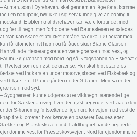
– At man, som i Dyrehaven, skal gennem en låge for at komme
ind i en naturpark, bør ikke i sig selv kunne give anledning til
modstand. Etablering af dyrehaver kan være forbundet med
udgifter til hegn, men forholdene ved Baunesletten er således
at man kan skabe et aflukket område på cirka 100 hektar med
kun få kilometer nyt hegn og få låger, siger Bjarne Clausen.
Han vil lade Hestetangsrenden være grænsen mod vest, og
Farum Sø grænsen mod nord, og så S-togsbanen fra Fiskebæk
til Ryetvej som den østlige grænse. Her skal blot etableres
færiste ved indkørslen under motorvejsbroen ved Fiskebæk og
ved tilkørslen til Baunegården under S-banen. Men så er der
grænsen mod syd.
– Sydgrænsen kunne udgøres at et vildthegn, startende lige
nord for Sækkedamsvej, hvor den i øst begynder ved viadukten
under S-banen og fortsættende lige nord for vejen mod vest de
knap fire kilometer, hvor kørevejen passerer Baunesletten,
Sækken og Præsteskoven, indtil vildthegnet når de hegnede
ejendomme vest for Præsteskovsvejen. Nord for ejendommene