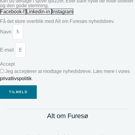
kan du deltage i sjove quizzer. Eller bare nyde de flotte billeder
og den gode stemning.
Facebook-f
Linkedin-in
Instagram
Få det store overblik med Alt om Furesøs nyhedsbrev.
Navn
E-mail
Accept
Jeg accepterer at modtage nyhedsbreve. Læs mere i vores
privatlivspolitik
.
TILMELD
Alt om Furesø