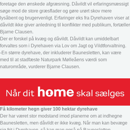
foretage den ønskede afgræsning. Dåvildt vil erfaringsmæssigt
søge mod de store græsflader og gøre urørt skov mere
lysåbent og brugervenligt. Erfaringer eks fra Dyrehaven viser at
dåvildt ikke giver anledning til konflikter med publikum, fortæller
Bjarne Clausen.
Der er forskel på kvæg og dåvildt. Dåvildt kan umiddelbart
forvaltes som i Dyrehaven via Lov om Jagt og Vildtforvaltning.
-En større dyrehave, der inkluderer Baunesletten, kan være
med til at stadfæste Naturpark Mølleåens værdi som
naturområde, vurderer Bjarne Clausen.
Få kilometer hegn giver 100 hektar dyrehave
Der har været stor modstand imod planerne om at indhegne
Baunesletten, men dåvildt er ikke kvæg. Når man kan bevæge
sig frit i Dyrehaven, så kan man også på Baunesletten.