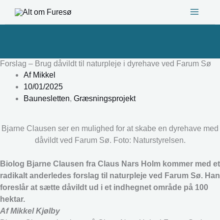
Gå
til
indholdet
Forslag – Brug dåvildt til naturpleje i dyrehave ved Farum Sø
Af
Mikkel
10/01/2025
Baunesletten
,
Græsningsprojekt
Bjarne Clausen ser en mulighed for at skabe en dyrehave med
dåvildt ved Farum Sø. Foto: Naturstyrelsen.
Biolog Bjarne Clausen fra Claus Nars Holm kommer med et
radikalt anderledes forslag til naturpleje ved Farum Sø. Han
foreslår at sætte dåvildt ud i et indhegnet område på 100
hektar.
Af Mikkel Kjølby