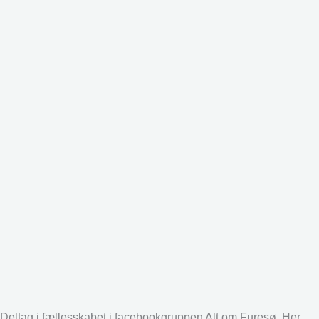
Deltag i fællesskabet i facebookgruppen Alt om Furesø. Her