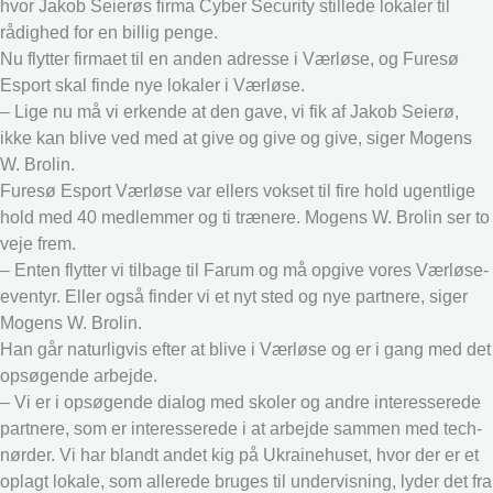
hvor Jakob Seierøs firma Cyber Security stillede lokaler til
rådighed for en billig penge.
Nu flytter firmaet til en anden adresse i Værløse, og Furesø
Esport skal finde nye lokaler i Værløse.
– Lige nu må vi erkende at den gave, vi fik af Jakob Seierø,
ikke kan blive ved med at give og give og give, siger Mogens
W. Brolin.
Furesø Esport Værløse var ellers vokset til fire hold ugentlige
hold med 40 medlemmer og ti trænere. Mogens W. Brolin ser to
veje frem.
– Enten flytter vi tilbage til Farum og må opgive vores Værløse-
eventyr. Eller også finder vi et nyt sted og nye partnere, siger
Mogens W. Brolin.
Han går naturligvis efter at blive i Værløse og er i gang med det
opsøgende arbejde.
– Vi er i opsøgende dialog med skoler og andre interesserede
partnere, som er interesserede i at arbejde sammen med tech-
nørder. Vi har blandt andet kig på Ukrainehuset, hvor der er et
oplagt lokale, som allerede bruges til undervisning, lyder det fra