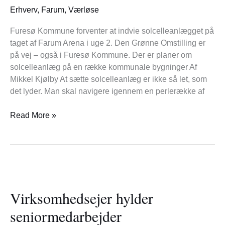
kommer
Erhverv
,
Farum
,
Værløse
de
Furesø Kommune forventer at indvie solcelleanlægget på
taget af Farum Arena i uge 2. Den Grønne Omstilling er
på vej – også i Furesø Kommune. Der er planer om
solcelleanlæg på en række kommunale bygninger Af
Mikkel Kjølby At sætte solcelleanlæg er ikke så let, som
det lyder. Man skal navigere igennem en perlerække af
Read More »
Virksomhedsejer
hylder
Virksomhedsejer hylder
seniormedarbejder
seniormedarbejder