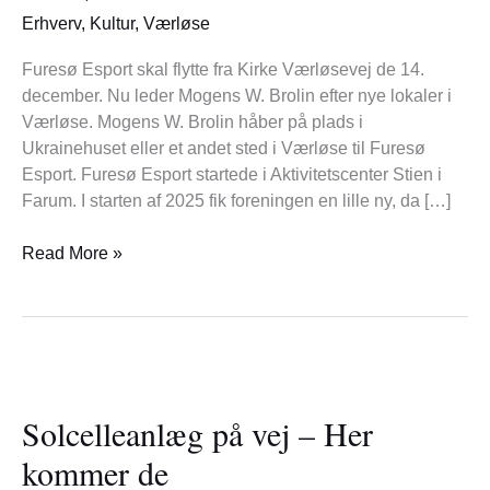
Værløse
Erhverv
,
Kultur
,
Værløse
Furesø Esport skal flytte fra Kirke Værløsevej de 14.
december. Nu leder Mogens W. Brolin efter nye lokaler i
Værløse. Mogens W. Brolin håber på plads i
Ukrainehuset eller et andet sted i Værløse til Furesø
Esport. Furesø Esport startede i Aktivitetscenter Stien i
Farum. I starten af 2025 fik foreningen en lille ny, da […]
Read More »
Solcelleanlæg
på
Solcelleanlæg på vej – Her
vej
–
kommer de
Her