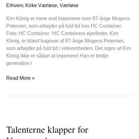
Erhverv
,
Kirke Værløse
,
Værløse
Kim König er mere end imponerer over 87-årige Mogens
Petersen, som arbejder på fuld tid hos HC Container.
Foto: HC Container. ‘HC Containers ejer/leder, Kim
König, er blæst bagover af 87-årige Mogens Petersen,
som arbejder på fuld tid i virksomheden. Det siges at Kim
König ikke er sådan at imponere! Han er tredje
generation i
Read More »
Talenterne
klapper
Talenterne klapper for
for
Naturstyrelsen