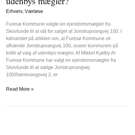
udenbys mægler?
udenbys
mægler?
Erhverv
,
Værløse
Furesø Kommune valgte en ejendomsmægler fra
Skovlunde til at stå for salget af Jonstrupvangvej 100. I
kølvandet på artiklen om, at Furesø Kommune vil
afhænde Jonstrupvangvej 100, svarer kommunen på
kritik af valg af udenbys mægler. Af Mikkel Kjølby At
Furesø Kommune har valgt en ejendomsmægler fra
Skovlunde til at sælge Jonstrupvangvej
100/Nørrevangsvej 2, er
Read More »