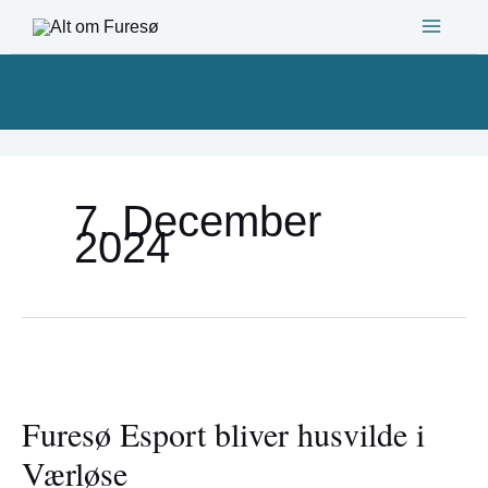
Gå
til
indholdet
7. December
2024
Furesø
Esport
Furesø Esport bliver husvilde i
bliver
husvilde
Værløse
i