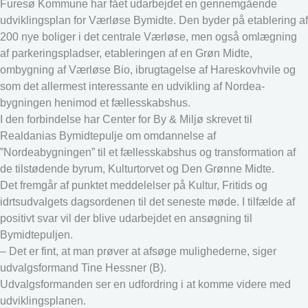
Furesø Kommune har fået udarbejdet en gennemgående
udviklingsplan for Værløse Bymidte. Den byder på etablering af
200 nye boliger i det centrale Værløse, men også omlægning
af parkeringspladser, etableringen af en Grøn Midte,
ombygning af Værløse Bio, ibrugtagelse af Hareskovhvile og
som det allermest interessante en udvikling af Nordea-
bygningen henimod et fællesskabshus.
I den forbindelse har Center for By & Miljø skrevet til
Realdanias Bymidtepulje om omdannelse af
”Nordeabygningen” til et fællesskabshus og transformation af
de tilstødende byrum, Kulturtorvet og Den Grønne Midte.
Det fremgår af punktet meddelelser på Kultur, Fritids og
idrtsudvalgets dagsordenen til det seneste møde. I tilfælde af
positivt svar vil der blive udarbejdet en ansøgning til
Bymidtepuljen.
– Det er fint, at man prøver at afsøge mulighederne, siger
udvalgsformand Tine Hessner (B).
Udvalgsformanden ser en udfordring i at komme videre med
udviklingsplanen.