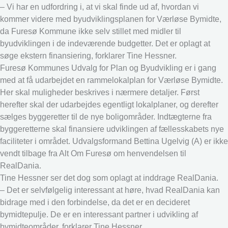
– Vi har en udfordring i, at vi skal finde ud af, hvordan vi
kommer videre med byudviklingsplanen for Værløse Bymidte,
da Furesø Kommune ikke selv stillet med midler til
byudviklingen i de indeværende budgetter. Det er oplagt at
søge ekstern finansiering, forklarer Tine Hessner.
Furesø Kommunes Udvalg for Plan og Byudvikling er i gang
med at få udarbejdet en rammelokalplan for Værløse Bymidte.
Her skal muligheder beskrives i nærmere detaljer. Først
herefter skal der udarbejdes egentligt lokalplaner, og derefter
sælges byggeretter til de nye boligområder. Indtægterne fra
byggeretterne skal finansiere udviklingen af fællesskabets nye
faciliteter i området. Udvalgsformand Bettina Ugelvig (A) er ikke
vendt tilbage fra Alt Om Furesø om henvendelsen til
RealDania.
Tine Hessner ser det dog som oplagt at inddrage RealDania.
– Det er selvfølgelig interessant at høre, hvad RealDania kan
bidrage med i den forbindelse, da det er en decideret
bymidtepulje. De er en interessant partner i udvikling af
bymidteområder, forklarer Tine Hessner.