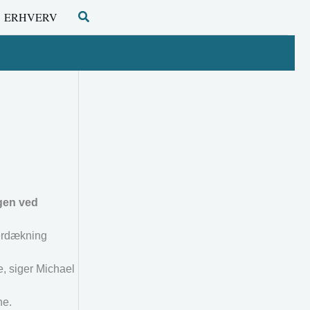
Søg
ERHVERV
ngen ved
verdækning
te, siger Michael
ne.