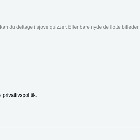
an du deltage i sjove quizzer. Eller bare nyde de flotte billede
es
privatlivspolitik
.