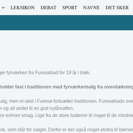
LEKSIKON
DEBAT
SPORT
NAVNE
DET SKER
r fyrværkeri fra Furesøbad for 19 år i træk.
older fast i traditionen med fyrværkerisalg fra overdækni
salg, men et sted i Furesø fortsætter traditionen. Furesøbads o
 og alt andet til en god nytårsaften.
or enhver smag. Lige fra de store batterier til noget til de minds
sk, som står for salget. Derfor er der også noget ekstra til børne