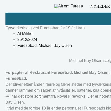
Gå
NYHEDER
til
indholdet
Fyrværkerisalg ved Furesøbad for 19 år i træk
Af
Mikkel
25/12/2024
Furesøbad
,
Michael Bay Olsen
Michael Bay Olsen sælge
Forpagter af Restaurant Furesøbad, Michael Bay Olsen, h
Furesøbad.
Der bliver efterhånden færre og færre steder med fyrværkeri
danner rammen om salget af nytårsløjer, batterier, knaldperler
-Vi har det store sortiment fra Royal Fireworks. Der er noget f
Bay Olsen.
I tråd med de forrige 18 år er det personalet i Furesøbads kio