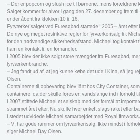
– Der er popcorn og slush ice til børnene, mens forældrene k
Salget kommer for alvor i gang den 27. december og frem til 
er der åbent fra klokken 10 til 16.
Fyrværkerisalget ved Furesøbad startede i 2005 – året efter ka
De nye og meget restriktive regler for fyrværkerisalg fik Mi
for den nødvendige sikkerhedsafstand. Michael tog kontakt 
ham en kontakt til en forhandler.
I 2005 blev der ikke solgt store mængder fra Furesøbad, men
fyrværkeribranche.
– Jeg fandt ud af, at jeg kunne købe det ude i Kina, så jeg re
Olsen.
Containerne til opbevaring blev lånt hos City Container, som do
containere, da der skulle føres en vandslange ind i forhold 
I 2007 stiftede Michael et selskab med det formål at importere 
strammet året efter. Nu skulle hver enkelt slags raket eller b
I stedet udvidede Michael samarbejdet med Royal fireworks.
– Vi har gode rammer om fyrværkerisalg. Ikke mindst i forhol
siger Michael Bay Olsen.