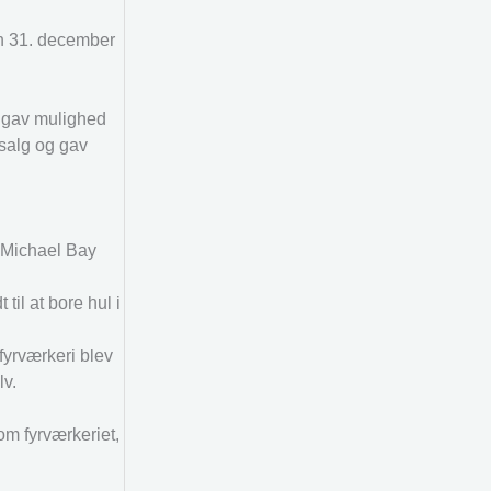
en 31. december
n gav mulighed
isalg og gav
r Michael Bay
til at bore hul i
 fyrværkeri blev
lv.
om fyrværkeriet,