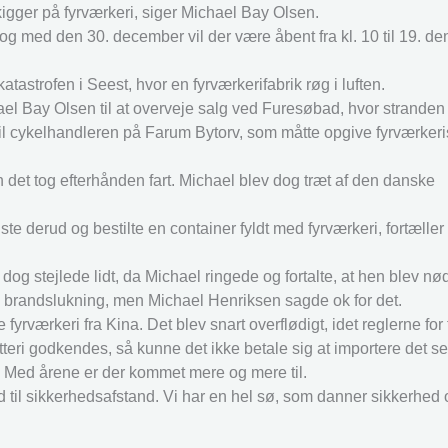
igger på fyrværkeri, siger Michael Bay Olsen.
og med den 30. december vil der være åbent fra kl. 10 til 19. d
tastrofen i Seest, hvor en fyrværkerifabrik røg i luften.
chael Bay Olsen til at overveje salg ved Furesøbad, hvor strande
til cykelhandleren på Farum Bytorv, som måtte opgive fyrværker
 det tog efterhånden fart. Michael blev dog træt af den danske
jste derud og bestilte en container fyldt med fyrværkeri, fortælle
g stejlede lidt, da Michael ringede og fortalte, at hen blev nødt 
til brandslukning, men Michael Henriksen sagde ok for det.
fyrværkeri fra Kina. Det blev snart overflødigt, idet reglerne for
atteri godkendes, så kunne det ikke betale sig at importere det se
 Med årene er der kommet mere og mere til.
d til sikkerhedsafstand. Vi har en hel sø, som danner sikkerhed 