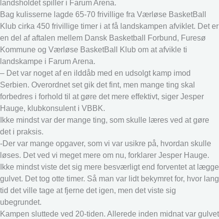
landsholdet spiller i Farum Arena.
Bag kulisserne lagde 65-70 frivillige fra Værløse BasketBall
Klub cirka 450 frivillige timer i at få landskampen afviklet. Det er
en del af aftalen mellem Dansk Basketball Forbund, Furesø
Kommune og Værløse BasketBall Klub om at afvikle ti
landskampe i Farum Arena.
– Det var noget af en ilddåb med en udsolgt kamp imod
Serbien. Overordnet set gik det fint, men mange ting skal
forbedres i forhold til at gøre det mere effektivt, siger Jesper
Hauge, klubkonsulent i VBBK.
Ikke mindst var der mange ting, som skulle læres ved at gøre
det i praksis.
-Der var mange opgaver, som vi var usikre på, hvordan skulle
løses. Det ved vi meget mere om nu, forklarer Jesper Hauge.
Ikke mindst viste det sig mere besværligt end forventet at lægge
gulvet. Det tog otte timer. Så man var lidt bekymret for, hvor lang
tid det ville tage at fjerne det igen, men det viste sig
ubegrundet.
Kampen sluttede ved 20-tiden. Allerede inden midnat var gulvet