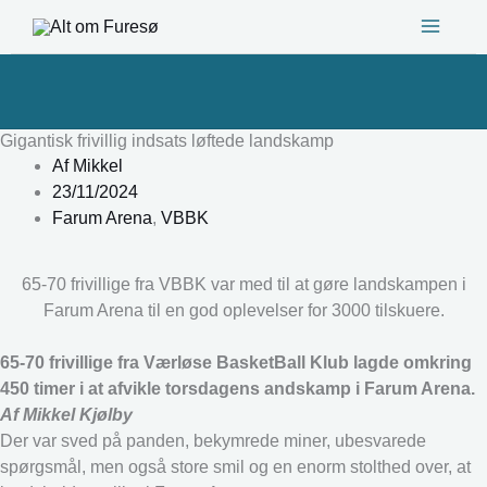
Gå
til
indholdet
Gigantisk frivillig indsats løftede landskamp
Af
Mikkel
23/11/2024
Farum Arena
,
VBBK
65-70 frivillige fra VBBK var med til at gøre landskampen i
Farum Arena til en god oplevelser for 3000 tilskuere.
65-70 frivillige fra Værløse BasketBall Klub lagde omkring
450 timer i at afvikle torsdagens andskamp i Farum Arena.
Af Mikkel Kjølby
Der var sved på panden, bekymrede miner, ubesvarede
spørgsmål, men også store smil og en enorm stolthed over, at